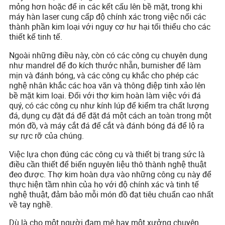
mỏng hơn hoặc để in các kết cấu lên bề mặt, trong khi
máy hàn laser cung cấp độ chính xác trong việc nối các
thành phần kim loại với nguy cơ hư hại tối thiểu cho các
thiết kế tinh tế.
Ngoài những điều này, còn có các công cụ chuyên dụng
như mandrel để đo kích thước nhẫn, burnisher để làm
mịn và đánh bóng, và các công cụ khắc cho phép các
nghệ nhân khắc các hoa văn và thông điệp tinh xảo lên
bề mặt kim loại. Đối với thợ kim hoàn làm việc với đá
quý, có các công cụ như kính lúp để kiểm tra chất lượng
đá, dụng cụ đặt đá để đặt đá một cách an toàn trong một
món đồ, và máy cắt đá để cắt và đánh bóng đá để lộ ra
sự rực rỡ của chúng.
Việc lựa chọn đúng các công cụ và thiết bị trang sức là
điều cần thiết để biến nguyên liệu thô thành nghệ thuật
đeo được. Thợ kim hoàn dựa vào những công cụ này để
thực hiện tầm nhìn của họ với độ chính xác và tinh tế
nghệ thuật, đảm bảo mỗi món đồ đạt tiêu chuẩn cao nhất
về tay nghề.
Dù là cho một người đam mê hay một xưởng chuyên