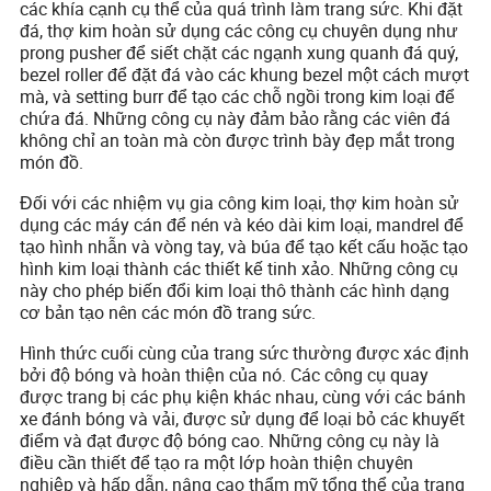
các khía cạnh cụ thể của quá trình làm trang sức. Khi đặt
đá, thợ kim hoàn sử dụng các công cụ chuyên dụng như
prong pusher để siết chặt các ngạnh xung quanh đá quý,
bezel roller để đặt đá vào các khung bezel một cách mượt
mà, và setting burr để tạo các chỗ ngồi trong kim loại để
chứa đá. Những công cụ này đảm bảo rằng các viên đá
không chỉ an toàn mà còn được trình bày đẹp mắt trong
món đồ.
Đối với các nhiệm vụ gia công kim loại, thợ kim hoàn sử
dụng các máy cán để nén và kéo dài kim loại, mandrel để
tạo hình nhẫn và vòng tay, và búa để tạo kết cấu hoặc tạo
hình kim loại thành các thiết kế tinh xảo. Những công cụ
này cho phép biến đổi kim loại thô thành các hình dạng
cơ bản tạo nên các món đồ trang sức.
Hình thức cuối cùng của trang sức thường được xác định
bởi độ bóng và hoàn thiện của nó. Các công cụ quay
được trang bị các phụ kiện khác nhau, cùng với các bánh
xe đánh bóng và vải, được sử dụng để loại bỏ các khuyết
điểm và đạt được độ bóng cao. Những công cụ này là
điều cần thiết để tạo ra một lớp hoàn thiện chuyên
nghiệp và hấp dẫn, nâng cao thẩm mỹ tổng thể của trang