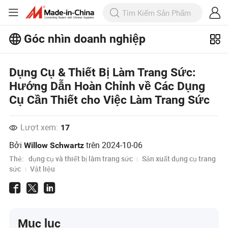
Góc nhìn doanh nghiệp
Khám phá thêm các bài viết phổ biến
trên Business Insights!
Dụng Cụ & Thiết Bị Làm Trang Sức:
Xem Thêm
Hướng Dẫn Hoàn Chỉnh về Các Dụng
Cụ Cần Thiết cho Việc Làm Trang Sức
Lượt xem:
17
Bởi
trên
2024-10-06
Willow Schwartz
Thẻ:
dụng cụ và thiết bị làm trang sức
Sản xuất dụng cụ trang
sức
Vật liệu
Mục lục