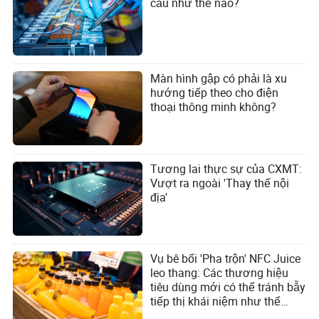
cầu như thế nào?
Màn hình gập có phải là xu
hướng tiếp theo cho điện
thoại thông minh không?
Willow Schwartz
Tác giả
Willow Schwartz là một tác giả dày dạn kinh nghiệm
Tương lai thực sự của CXMT:
trong ngành sản xuất và máy móc gia công. Với sự
Vượt ra ngoài 'Thay thế nội
hiểu biết sâu sắc về những phức tạp liên quan đến hỗ
địa'
trợ sau bán hàng của các nhà cung cấp máy móc,
bao gồm bảo trì và hỗ trợ kỹ thuật, Willow đã khẳng
định mình là một chuyên gia trong việc đánh giá chất
lượng dịch vụ của các công ty trong ngành.
Vụ bê bối 'Pha trộn' NFC Juice
leo thang: Các thương hiệu
tiêu dùng mới có thể tránh bẫy
tiếp thị khái niệm như thế
nào?