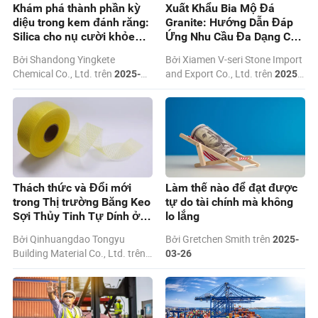
Khám phá thành phần kỳ
Xuất Khẩu Bia Mộ Đá
diệu trong kem đánh răng:
Granite: Hướng Dẫn Đáp
Silica cho nụ cười khỏe
Ứng Nhu Cầu Đa Dạng Của
mạnh hơn
Thị Trường
Bởi Shandong Yingkete
Bởi Xiamen V-seri Stone Import
Chemical Co., Ltd. trên
and Export Co., Ltd. trên
2025-
2025-
05-08
04-24
Thách thức và Đổi mới
Làm thế nào để đạt được
trong Thị trường Băng Keo
tự do tài chính mà không
Sợi Thủy Tinh Tự Dính ở
lo lắng
Nam Mỹ
Bởi Qinhuangdao Tongyu
Bởi Gretchen Smith trên
2025-
Building Material Co., Ltd. trên
03-26
2025-03-27