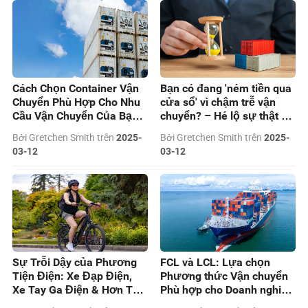
Cách Chọn Container Vận
Bạn có đang 'ném tiền qua
Chuyển Phù Hợp Cho Nhu
cửa sổ' vì chậm trễ vận
Cầu Vận Chuyển Của Bạn
chuyển? – Hé lộ sự thật về
Vào Năm 2025
DEM & DET
Bởi Gretchen Smith trên
Bởi Gretchen Smith trên
2025-
2025-
03-12
03-12
Sự Trỗi Dậy của Phương
FCL và LCL: Lựa chọn
Tiện Điện: Xe Đạp Điện,
Phương thức Vận chuyển
Xe Tay Ga Điện & Hơn Thế
Phù hợp cho Doanh nghiệp
Nữa
của Bạn