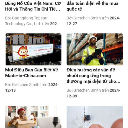
Bùng Nổ Của Việt Nam: Cơ
dẫn toàn diện về thu mua
Hội và Thông Tin Chi Tiết
quốc tế
Cho Các Doanh Nghiệp Ép
Bởi Guangdong Topstar
Bởi Gretchen Smith trên
2024-
Nhựa
Technology Co., Ltd. trên
2025-
12-27
01-13
Mọi Điều Bạn Cần Biết Về
Điều hướng các vấn đề
Made-in-China.com
chuỗi cung ứng trong
thương mại điện tử cho
Bởi Gretchen Smith trên
2024-
mùa lễ hội
Bởi Gretchen Smith trên
12-13
2024-
12-09