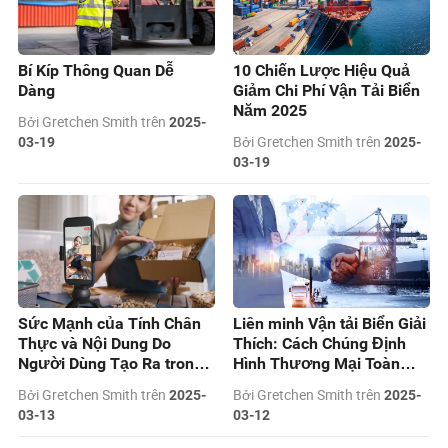
Bí Kíp Thông Quan Dễ
10 Chiến Lược Hiệu Quả
Dàng
Giảm Chi Phí Vận Tải Biển
Năm 2025
Bởi Gretchen Smith trên
2025-
Bởi Gretchen Smith trên
03-19
2025-
03-19
Sức Mạnh của Tính Chân
Liên minh Vận tải Biển Giải
Thực và Nội Dung Do
Thích: Cách Chúng Định
Người Dùng Tạo Ra trong
Hình Thương Mại Toàn
Tiếp Thị Hiện Đại
Cầu vào Năm 2025
Bởi Gretchen Smith trên
Bởi Gretchen Smith trên
2025-
2025-
03-13
03-12