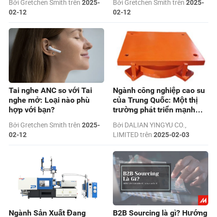
Bởi Gretchen Smith trên
Bởi Gretchen Smith trên
2025-
2025-
02-12
02-12
Tai nghe ANC so với Tai
Ngành công nghiệp cao su
nghe mở: Loại nào phù
của Trung Quốc: Một thị
hợp với bạn?
trường phát triển mạnh
cho người mua toàn cầu
Bởi Gretchen Smith trên
Bởi DALIAN YINGYU CO.,
2025-
LIMITED trên
02-12
2025-02-03
Ngành Sản Xuất Đang
B2B Sourcing là gì? Hướng