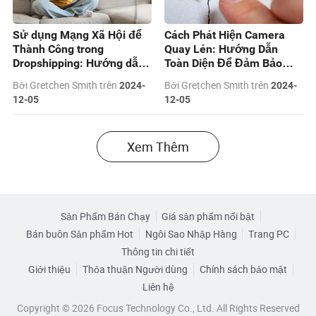
Sử dụng Mạng Xã Hội để
Cách Phát Hiện Camera
Thành Công trong
Quay Lén: Hướng Dẫn
Dropshipping: Hướng dẫn
Toàn Diện Để Đảm Bảo
Quảng cáo trên Facebook,
Quyền Riêng Tư Của Bạn
Bởi Gretchen Smith trên
Bởi Gretchen Smith trên
2024-
2024-
Instagram và TikTok
12-05
12-05
Xem Thêm
Sản Phẩm Bán Chạy
Giá sản phẩm nổi bật
Bán buôn Sản phẩm Hot
Ngôi Sao Nhập Hàng
Trang PC
Thông tin chi tiết
Giới thiệu
Thỏa thuận Người dùng
Chính sách bảo mật
Liên hệ
Copyright © 2026 Focus Technology Co., Ltd. All Rights Reserved