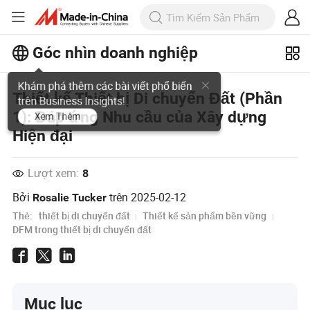
Góc nhìn doanh nghiệp
Khám phá thêm các bài viết phổ biến
Thiết kế Thiết bị Di chuyển Đất (Phần
trên Business Insights!
1): Đáp ứng Nhu cầu của Xây dựng
Xem Thêm
Hiện đại
Lượt xem:
8
Bởi
trên
2025-02-12
Rosalie Tucker
Thẻ:
thiết bị di chuyển đất
Thiết kế sản phẩm bền vững
DFM trong thiết bị di chuyển đất
Mục lục