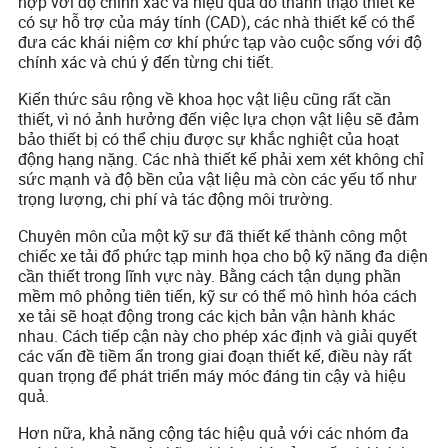
hợp với độ chính xác và hiệu quả do thành thạo thiết kế
có sự hỗ trợ của máy tính (CAD), các nhà thiết kế có thể
đưa các khái niệm cơ khí phức tạp vào cuộc sống với độ
chính xác và chú ý đến từng chi tiết.
Kiến thức sâu rộng về khoa học vật liệu cũng rất cần
thiết, vì nó ảnh hưởng đến việc lựa chọn vật liệu sẽ đảm
bảo thiết bị có thể chịu được sự khắc nghiệt của hoạt
động hạng nặng. Các nhà thiết kế phải xem xét không chỉ
sức mạnh và độ bền của vật liệu mà còn các yếu tố như
trọng lượng, chi phí và tác động môi trường.
Chuyên môn của một kỹ sư đã thiết kế thành công một
chiếc xe tải đổ phức tạp minh họa cho bộ kỹ năng đa diện
cần thiết trong lĩnh vực này. Bằng cách tận dụng phần
mềm mô phỏng tiên tiến, kỹ sư có thể mô hình hóa cách
xe tải sẽ hoạt động trong các kịch bản vận hành khác
nhau. Cách tiếp cận này cho phép xác định và giải quyết
các vấn đề tiềm ẩn trong giai đoạn thiết kế, điều này rất
quan trọng để phát triển máy móc đáng tin cậy và hiệu
quả.
Hơn nữa, khả năng cộng tác hiệu quả với các nhóm đa