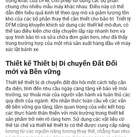
trọng khác của DFM, cho phép sử dụng các bộ phận
chung cho nhiều mẫu máy khác nhau. Điều này có thể
dẫn đến hiệu quả kinh tế theo quy mô và giảm lượng tồn
kho của các bộ phận thay thế cần thiết cho bảo trì. Triết lý
DFM cũng khuyến khích sử dụng các thiết kế mô-đun, có
thể tạo điều kiện cho dây chuyền lắp ráp nhanh hơn và
quy trình bảo trì và sửa chữa đơn giản hơn, như đã thấy
trong trường hợp của một nhà sản xuất hàng đầu về máy
xúc lật bánh xe.
Thiết kế Thiết bị Di chuyển Đất Đổi
mới và Bền vững
Thiết kế thiết bị di chuyển đất đòi hỏi một cách tiếp cận
đa diện, tính đến nhu cầu ngày càng tăng về bảo vệ môi
trường, sự thoải mái của người vận hành và tuân thủ các
quy định của ngành. Khi nhận thức toàn cầu về các vấn
đề bền vững gia tăng, tầm quan trọng của việc kết hợp
các thực hành thân thiện với môi trường trong thiết kế
sản phẩm trở nên rõ ràng hơn. Sử dụng các vật liệu có
thể tái chế và thiết kế thiết bị có thể được cung cấp năng
lượng từ các nguồn năng lượng thay thế, chẳng hạn như