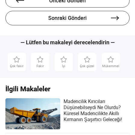
Önceki Gönderi
sıkı bir şekilde kontrol edilmelidir. Kalitesiz malzemeler,
ekipmanın çalışma verimliliğini ve ürün kalitesini düşürür
ve diğer türde arızalara neden olabilir. Kırıcının verimli ve
Sonraki Gönderi
kararlı çalışması, tek bir bileşen veya sisteme bağlı
değildir, birden fazla faktörün etkileşiminin sonucudur. Bu,
Metso HP800 konik kırıcı fiyat bakım personelinin günlük
bakımda çok açılı ve çok seviyeli yönetim ve bakım
stratejileri uygulamasını gerektirir.
— Lütfen bu makaleyi derecelendirin —
Çok fakir
Fakir
İyi
Çok güzel
Mükemmel
İlgili Makaleler
Madencilik Kırıcıları
Düşünebilseydi Ne Olurdu?
Küresel Madencilikte Akıllı
Kırmanın Şaşırtıcı Geleceği!