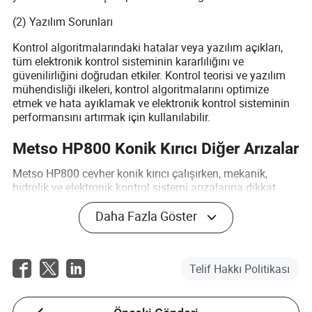
(2) Yazılım Sorunları
Kontrol algoritmalarındaki hatalar veya yazılım açıkları,
tüm elektronik kontrol sisteminin kararlılığını ve
güvenilirliğini doğrudan etkiler. Kontrol teorisi ve yazılım
mühendisliği ilkeleri, kontrol algoritmalarını optimize
etmek ve hata ayıklamak ve elektronik kontrol sisteminin
performansını artırmak için kullanılabilir.
Metso HP800 Konik Kırıcı Diğer Arızalar
Metso HP800 cevher konik kırıcı çalışırken, mekanik,
hidrolik ve elektronik kontrol sistemi arızalarına dikkat
etmenin yanı sıra, diğer arızalara da dikkat edilmelidir.
Örneğin, uzun süreli aşırı yük çalışması, Metso HP800
Daha Fazla Göster
konik kırıcı üreticisinin ısınmasına ve daha fazla titreşim
yapmasına neden olabilir, bu da ekipmanın genel
aşınmasını hızlandırmakla kalmaz, aynı zamanda Metso
Telif Hakkı Politikası
HP800 taş konik kırıcı arıza koruma mekanizmasını
tetikleyebilir ve bu da ciddi şekilde üretimin durmasına yol
açabilir; malzemenin nemi, sertliği ve parçacık boyutu da