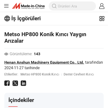
İş İçgörüleri
İş İçgörüleri'taki daha popüler
makaleleri keşfedin!
Daha Fazla Göster
Metso HP800 Konik Kırıcı Yaygın
Arızalar
Görüntüleme:
143
tarafından
Henan Anshun Machinery Equipment Co., Ltd.
2024-11-27
tarihinde
Etiketler:
Metso HP800 Konik Kırıcı
Demir Cevheri Kırıcı
İçindekiler