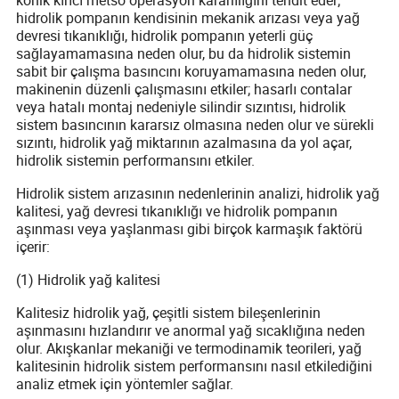
konik kırıcı metso operasyon kararlılığını tehdit eder;
hidrolik pompanın kendisinin mekanik arızası veya yağ
devresi tıkanıklığı, hidrolik pompanın yeterli güç
sağlayamamasına neden olur, bu da hidrolik sistemin
sabit bir çalışma basıncını koruyamamasına neden olur,
makinenin düzenli çalışmasını etkiler; hasarlı contalar
veya hatalı montaj nedeniyle silindir sızıntısı, hidrolik
sistem basıncının kararsız olmasına neden olur ve sürekli
sızıntı, hidrolik yağ miktarının azalmasına da yol açar,
hidrolik sistemin performansını etkiler.
Hidrolik sistem arızasının nedenlerinin analizi, hidrolik yağ
kalitesi, yağ devresi tıkanıklığı ve hidrolik pompanın
aşınması veya yaşlanması gibi birçok karmaşık faktörü
içerir:
(1) Hidrolik yağ kalitesi
Kalitesiz hidrolik yağ, çeşitli sistem bileşenlerinin
aşınmasını hızlandırır ve anormal yağ sıcaklığına neden
olur. Akışkanlar mekaniği ve termodinamik teorileri, yağ
kalitesinin hidrolik sistem performansını nasıl etkilediğini
analiz etmek için yöntemler sağlar.