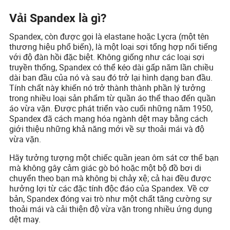
Vải Spandex là gì?
Spandex, còn được gọi là elastane hoặc Lycra (một tên
thương hiệu phổ biến), là một loại sợi tổng hợp nổi tiếng
với độ đàn hồi đặc biệt. Không giống như các loại sợi
truyền thống, Spandex có thể kéo dài gấp năm lần chiều
dài ban đầu của nó và sau đó trở lại hình dạng ban đầu.
Tính chất này khiến nó trở thành thành phần lý tưởng
trong nhiều loại sản phẩm từ quần áo thể thao đến quần
áo vừa vặn. Được phát triển vào cuối những năm 1950,
Spandex đã cách mạng hóa ngành dệt may bằng cách
giới thiệu những khả năng mới về sự thoải mái và độ
vừa vặn.
Hãy tưởng tượng một chiếc quần jean ôm sát cơ thể bạn
mà không gây cảm giác gò bó hoặc một bộ đồ bơi di
chuyển theo bạn mà không bị chảy xệ; cả hai đều được
hưởng lợi từ các đặc tính độc đáo của Spandex. Về cơ
bản, Spandex đóng vai trò như một chất tăng cường sự
thoải mái và cải thiện độ vừa vặn trong nhiều ứng dụng
dệt may.