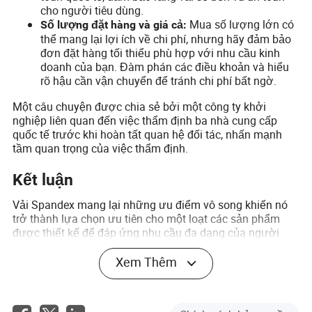
cho người tiêu dùng.
Mua số lượng lớn có
Số lượng đặt hàng và giá cả:
thể mang lại lợi ích về chi phí, nhưng hãy đảm bảo
đơn đặt hàng tối thiểu phù hợp với nhu cầu kinh
doanh của bạn. Đàm phán các điều khoản và hiểu
rõ hậu cần vận chuyển để tránh chi phí bất ngờ.
Một câu chuyện được chia sẻ bởi một công ty khởi
nghiệp liên quan đến việc thẩm định ba nhà cung cấp
quốc tế trước khi hoàn tất quan hệ đối tác, nhấn mạnh
tầm quan trọng của việc thẩm định.
Kết luận
Vải Spandex mang lại những ưu điểm vô song khiến nó
trở thành lựa chọn ưu tiên cho một loạt các sản phẩm
được thiết kế để đáp ứng nhu cầu đa dạng của người
dùng. Cho dù đó là độ đàn hồi phi thường, độ bền hay sự
thoải mái, Spandex vẫn là thành phần không thể thiếu
Xem Thêm
trong việc tạo ra các loại quần áo phù hợp với nhu cầu sử
dụng hàng ngày, chuyên dụng và năng động. Bằng cách
tận dụng đúng loại Spandex và tuân theo các phương