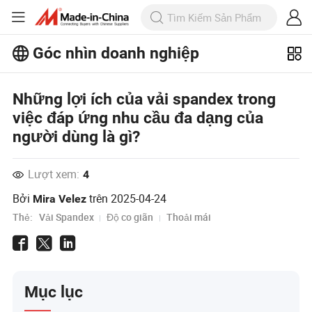
Góc nhìn doanh nghiệp
Khám phá thêm các bài viết phổ biến
Những lợi ích của vải spandex trong
trên Business Insights!
Xem Thêm
việc đáp ứng nhu cầu đa dạng của
người dùng là gì?
Lượt xem:
4
Bởi
trên
2025-04-24
Mira Velez
Thẻ:
Vải Spandex
Độ co giãn
Thoải mái
Mục lục