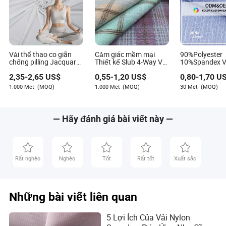
Vải thể thao co giãn
Cảm giác mềm mại
90%Polyester
chống pilling Jacquard
Thiết kế Slub 4-Way Vải
10%Spandex V
160GSM Nylon 85%
dệt Spandex Nylon
thể thao co gi
2,35
-
2,65
US$
0,55
-
1,20
US$
0,80
-
1,70
US
Spandex tùy chỉnh OEM
Rayon Polyester cho bộ
Interlock Knit
cho trang phục yoga
vest và váy
1.000 Mét
(MOQ)
1.000 Mét
(MOQ)
30 Mét
(MOQ)
15%
— Hãy đánh giá bài viết này —
Rất nghèo
Nghèo
Tốt
Rất tốt
Xuất sắc
Những bài viết liên quan
5 Lợi Ích Của Vải Nylon