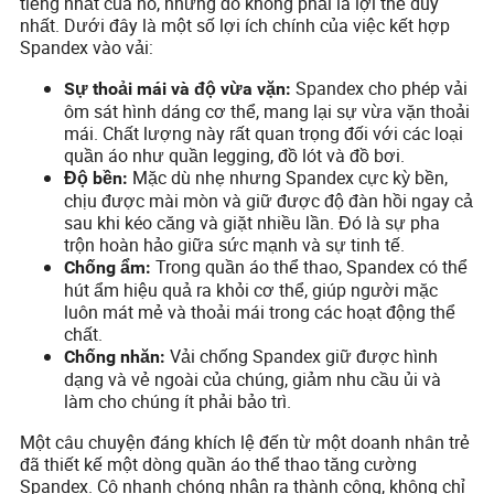
tiếng nhất của nó, nhưng đó không phải là lợi thế duy
nhất. Dưới đây là một số lợi ích chính của việc kết hợp
Spandex vào vải:
Spandex cho phép vải
Sự thoải mái và độ vừa vặn:
ôm sát hình dáng cơ thể, mang lại sự vừa vặn thoải
mái. Chất lượng này rất quan trọng đối với các loại
quần áo như quần legging, đồ lót và đồ bơi.
Mặc dù nhẹ nhưng Spandex cực kỳ bền,
Độ bền:
chịu được mài mòn và giữ được độ đàn hồi ngay cả
sau khi kéo căng và giặt nhiều lần. Đó là sự pha
trộn hoàn hảo giữa sức mạnh và sự tinh tế.
Trong quần áo thể thao, Spandex có thể
Chống ẩm:
hút ẩm hiệu quả ra khỏi cơ thể, giúp người mặc
luôn mát mẻ và thoải mái trong các hoạt động thể
chất.
Vải chống Spandex giữ được hình
Chống nhăn:
dạng và vẻ ngoài của chúng, giảm nhu cầu ủi và
làm cho chúng ít phải bảo trì.
Một câu chuyện đáng khích lệ đến từ một doanh nhân trẻ
đã thiết kế một dòng quần áo thể thao tăng cường
Spandex. Cô nhanh chóng nhận ra thành công, không chỉ