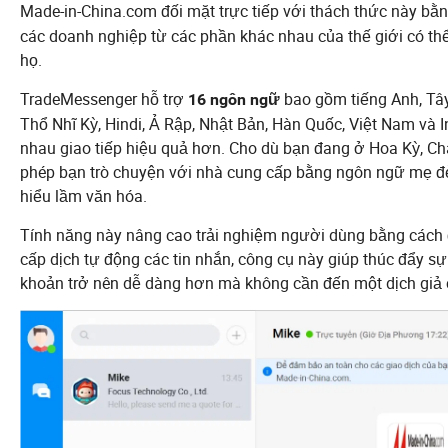
Made-in-China.com đối mặt trực tiếp với thách thức này bằ
các doanh nghiệp từ các phần khác nhau của thế giới có th
họ.
TradeMessenger hỗ trợ
bao gồm tiếng Anh, Tây
16 ngôn ngữ
Thổ Nhĩ Kỳ, Hindi, Ả Rập, Nhật Bản, Hàn Quốc, Việt Nam và 
nhau giao tiếp hiệu quả hơn. Cho dù bạn đang ở Hoa Kỳ, C
phép bạn trò chuyện với nhà cung cấp bằng ngôn ngữ mẹ đẻ 
hiểu lầm văn hóa.
Tính năng này nâng cao trải nghiệm người dùng bằng cách
cấp dịch tự động các tin nhắn, công cụ này giúp thúc đẩy s
khoản trở nên dễ dàng hơn mà không cần đến một dịch giả 