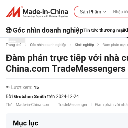
Sản Phẩm
Góc nhìn doanh nghiệp
Tin tức thương mại
K
Khám phá thêm các bài viết phổ biến
Trang chủ
Góc nhìn doanh nghiệp
Khởi nghiệp
Đàm phán trực t
trên Business Insights!
Đàm phán trực tiếp với nhà 
Xem Thêm
China.com TradeMessengers
Lượt xem:
15
Bởi
trên
2024-12-24
Gretchen Smith
Thẻ:
Made-in-China.com
TradeMessenger
Đàm phán với nhà
Mục lục