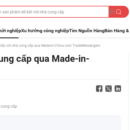
hởi nghiệp
Xu hướng công nghiệp
Tìm Nguồn Hàng
Bán Hàng & 
iếp với nhà cung cấp qua Made-in-China.com TradeMessengers
cung cấp qua Made-in-
 cung cấp