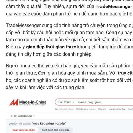
cảm thấy quá tải. Tuy nhiên, sự ra đời của
TradeMessenger
gia vào các cuộc đàm phán trở nên dễ dàng hơn bao giờ hế
TradeMessenger cung cấp tính năng trò chuyện trong ứng d
cấp với bất kỳ câu hỏi hoặc mối quan tâm nào. Công cụ này l
làm cho quá trình thảo luận về giá cả, chi tiết sản phẩm và 
Điều này
không chỉ tăng tốc độ đàm
giao tiếp thời gian thực
đáng tin cậy hơn giữa các doanh nghiệp.
Người mua có thể yêu cầu báo giá, yêu cầu mẫu sản phẩm ho
thời gian thực, đơn giản hóa quy trình mua sắm. Với
truy cậ
họ, các doanh nghiệp có được sự kiểm soát tốt hơn đối với
xảy ra khi làm việc với các trung gian.