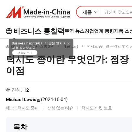
제품
비즈니스 통찰력
무역 뉴스
창업
업계 동향
제품 소
Business Insights에서 더 많은 인기 기
홈페이지
비즈니스 통찰력
제품 소싱
턱시도 종이란 무엇인가: 정
사를 살펴보세요!
턱시도 종이란 무엇인가: 정장
더 많이보기
이점
견해:
12
님(
2024-10-04
)
Michael Lewis
태그:
턱시도 종이
산성 없는 티슈
턱시도 재킷 보호
목차