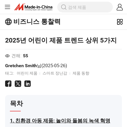
비즈니스 통찰력
Business Insights에서 더 많은 인기 기
2025년 어린이 제품 트렌드 상위 5가지
사를 살펴보세요!
더 많이보기
견해:
55
님(
2025-05-26
)
Gretchen Smith
태그:
어린이 제품
스마트 장난감
제품 동향
목차
1. 친환경 아동 제품: 놀이와 돌봄의 녹색 혁명