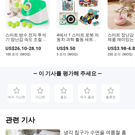
스마트 방수 전자 투석
4에서 1 스마트 로봇 자
스마트 장난감
기 장난감 속도 조절 애
동차 과학 활동 세트
제품 재미있는
완동물 제품
STEM 나무 장난감 초등
장난감 움직이
US$
26.10
-
28.10
US$
9.50
US$
3.98
-
4.
학생 교육용
레이저 막대 
100 조각
(MOQ)
5 조각
(MOQ)
250 조각
(MOQ)
— 이 기사를 평가해 주세요 —
매우 가난한
가난한
좋은
매우 좋은
훌륭한
관련 기사
냉각 침구가 수면을 여름철 홈