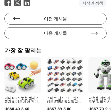
정을 의미합니다. 브랜드와 소매업체에게는 혁신하고 현대
저작권 정책
고객 기반과 연결할 수 있는 로드맵을 제공합니다.
최신 아동 제품 트렌드에 대한 업데이트를 받고 싶으신가
이전 게시물
요? 뉴스레터를 구독하고, 이 게시물을 다른 부모나 업계 전
문가와 공유하고, 다른 트렌드 보고서를 탐색하여 비즈니스
나 육아 여정을 미래에 대비하세요.
다음 게시물
2025년 트렌드에 맞는 최신 아동 제품을 소싱할 준비가 되
셨나요? Made-in-China.com에서 최고 등급의 공급업체와
가장 잘 팔리는
혁신적인 아동 제품을 오늘 탐색하고 글로벌 시장에서 앞
서 나가세요. 지금 확인하세요:
https://kr.made-in-
china.com/activity/show/UQuamXbljxkJ/XnrGejdLaJVx
미니 RC 지능형 센서 자
스마트 전자 37 1 센서
교육용 어린이
동차 라디오 제어 전기
키트 STEM 창의적 과학
로봇 적외선 사
귀여운 자동차 원격 제
전자 프로그래밍 학습
격 제어 스마트
US$
8.40
-
8.60
US$
7.89
-
8.80
US$
7.70
-
9.
어 자동차 만화 모드 스
교육용 스마트 로봇 장
장난감 어린이