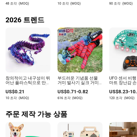
마트 음악 조명 차량 장
난감 아두이노용
로봇 소리와 빛
48 조각
(MOQ)
10 조각
(MOQ)
90 조각
(MOQ)
난감 아기 자동차
2026 트렌드
창의적이고 내구성이 뛰
부드러운 기념품 선물
UFO 센서 비행
어난 플라스틱으로 만들
거미 발사기 실크 거미
마트 장난감 손
어진 관절이 있는 유연
영웅 회전 장갑 어린이
호버링 신기한 
US$
0.21
US$
0.71
-
0.82
US$
8.23
-
10
한 중국 드래곤 장난감
용 부드럽고 탄력 있는
드콥터
어린이용
장난감
10 조각
(MOQ)
616 조각
(MOQ)
120 조각
(MOQ)
주문 제작 가능 상품