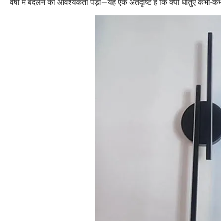
वर्षों में बदलने की आवश्यकता पड़ी—यह एक अंतर्दृष्टि है कि क्यों धातुएं कभी-कभ