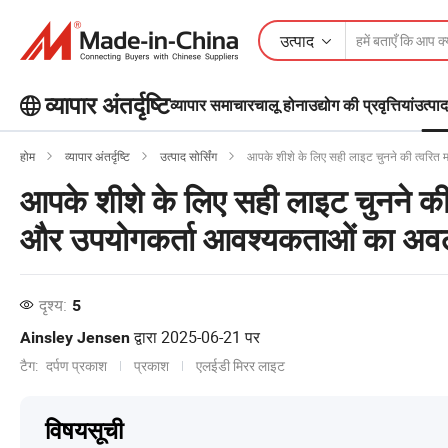
उत्पाद
व्यापार अंतर्दृष्टि
व्यापार समाचार
चालू होना
उद्योग की प्रवृत्तियां
उत्पाद
बिजनेस इनसाइट्स पर अधिक लोकप्रिय लेख
होम
व्यापार अंतर्दृष्टि
उत्पाद सोर्सिंग
आपके शीशे के लिए सही लाइट चुनने की त्वरित
देखें!
आपके शीशे के लिए सही लाइट चुनने की त
और देखें
और उपयोगकर्ता आवश्यकताओं का अ
दृश्य:
5
द्वारा
2025-06-21
पर
Ainsley Jensen
टैग:
दर्पण प्रकाश
प्रकाश
एलईडी मिरर लाइट
विषयसूची