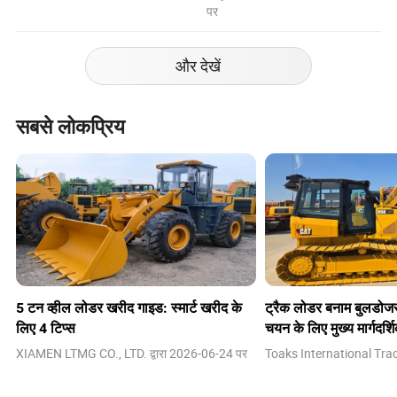
पर
और देखें
सबसे लोकप्रिय
5 टन व्हील लोडर खरीद गाइड: स्मार्ट खरीद के
ट्रैक लोडर बनाम बुलडोज
लिए 4 टिप्स
चयन के लिए मुख्य मार्गदर्श
XIAMEN LTMG CO., LTD. द्वारा
2026-06-24
पर
Toaks International Trad
2026-07-17
पर