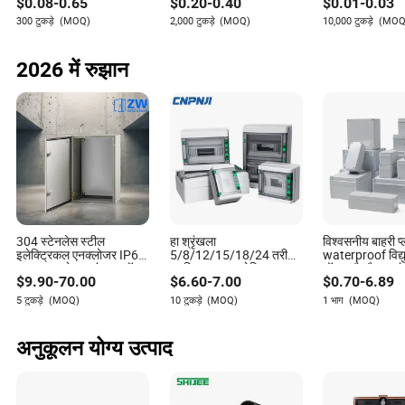
$
0.08
-
0.65
$
0.20
-
0.40
$
0.01
-
0.03
कार्टन बॉक्स गहनों, परफ्यूम,
खाद्य आभूषण कॉस्मेटिक के लिए
ब्राउन क्राफ्ट पेप
खाद्य, पिज्जा, चॉकलेट के लिए
lid के साथ
300 टुकड़े
(MOQ)
2,000 टुकड़े
(MOQ)
10,000 टुकड़े
(MOQ
2026 में रुझान
304 स्टेनलेस स्टील
हा श्रृंखला
विश्वसनीय बाहरी प्
इलेक्ट्रिकल एनक्लोजर IP66
5/8/12/15/18/24 तरीके
waterproof विद्य
वाटरप्रूफ मेटल जंक्शन बॉक्स
प्लास्टिक पावर इलेक्ट्रिकल
बॉक्स सौर पैनल जं
$
9.90
-
70.00
$
6.60
-
7.00
$
0.70
-
6.89
एमसीबी सर्किट ब्रेकर वितरण
बॉक्स प्लास्टिक वाटरप्रूफ
5 टुकड़े
(MOQ)
10 टुकड़े
(MOQ)
1 भाग
(MOQ)
फैक्ट्री मूल्य जंक्शन बॉक्स
अनुकूलन योग्य उत्पाद