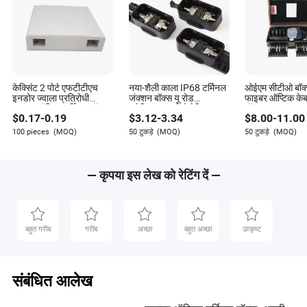
केक्सिंट 2 पोर्ट एफटीटीएच
नया-शैली काला IP68 टर्मिनल
ओईएम सीटीओ बॉक्
इनडोर ज्वाला प्रतिरोधी
जंक्शन बॉक्स यू रोड
फाइबर ऑप्टिक केब
फाइबर ऑप्टिक टर्मिनल बॉक्स
इलेक्ट्रिकल फोटोवोल्टिक
बॉक्स
$
0.17
-
0.19
$
3.12
-
3.34
$
8.00
-
11.00
कनेक्टर
100 pieces
(MOQ)
50 टुकड़े
(MOQ)
50 टुकड़े
(MOQ)
— कृपया इस लेख को रेटिंग दें —
बहुत गरीब
गरीब
अच्छा
बहुत अच्छा
उत्कृष्ट
संबंधित आलेख