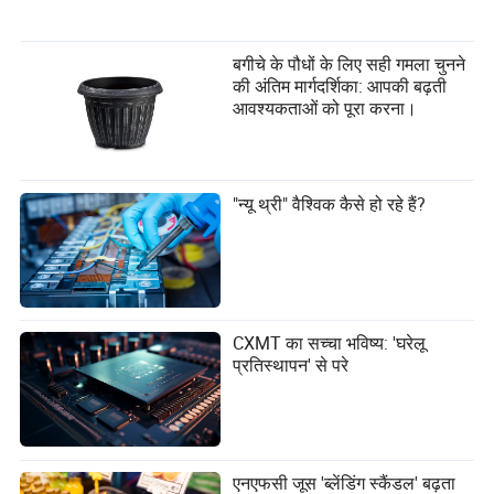
धातु के हैंडल को पॉलिश करें: पीतल और स्टेनलेस स्टील जैसे धातु के हैंडल
को उनकी चमक बनाए रखने के लिए कभी-कभी पॉलिशिंग से लाभ हो सकता
है। उस धातु के प्रकार के लिए विशेष रूप से डिज़ाइन किए गए धातु पॉलिश
बगीचे के पौधों के लिए सही गमला चुनने
का उपयोग करें जिससे आपके हैंडल बने हैं।
की अंतिम मार्गदर्शिका: आपकी बढ़ती
आवश्यकताओं को पूरा करना।
5. निष्कर्ष
कैबिनेट हैंडल आकार में छोटे हो सकते हैं, लेकिन वे आपके स्थान की समग्र
रूप और कार्यक्षमता पर महत्वपूर्ण प्रभाव डालते हैं। नवीनतम रुझानों के बारे
"न्यू थ्री" वैश्विक कैसे हो रहे हैं?
में जानकारी प्राप्त करके, विभिन्न सामग्री विकल्पों को समझकर, और उचित
रखरखाव प्रथाओं का पालन करके, आप ऐसे विकल्प बना सकते हैं जो
आपके कैबिनेट की सौंदर्य अपील और टिकाऊपन दोनों को बढ़ाते हैं। चाहे
आप एक गृहस्वामी हों या फर्नीचर उद्योग में खरीदार, यह गाइड आपको
आत्मविश्वास के साथ कैबिनेट हैंडल की दुनिया में नेविगेट करने में मदद करने
के लिए मूल्यवान अंतर्दृष्टि प्रदान करता है।
CXMT का सच्चा भविष्य: 'घरेलू
सारांश में, सही कैबिनेट हैंडल आपके स्थान को बदल सकते हैं, शैली और
प्रतिस्थापन' से परे
कार्यक्षमता दोनों को जोड़ सकते हैं। वर्तमान रुझानों, सामग्री चयन, डिज़ाइन
और कार्यक्षमता, और रखरखाव युक्तियों पर विचार करके, आप सूचित निर्णय
ले सकते हैं जो आपको लंबे समय में लाभान्वित करेंगे।
एनएफसी जूस 'ब्लेंडिंग स्कैंडल' बढ़ता