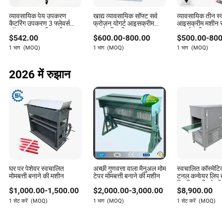
व्यावसायिक पेय उपकरण
खाद्य व्यावसायिक सॉफ्ट सर्व
व्यावसायिक तीन स्
कैटरिंग उपकरण 3 फ्लेवर्स
फ्रोज़न योगर्ट आइसक्रीम
आइसक्रीम मशीन स
सॉफ्ट आइस क्रीम मशीन
बनाने की मशीन
सफाई बड़ी उत्पाद
$
542.00
$
600.00
-
800.00
$
500.00
-
800
आइसक्रीम मशीन फैक
1 भाग
(MOQ)
1 भाग
(MOQ)
1 भाग
(MOQ)
2026 में रुझान
घर पर पेशेवर स्वचालित
अच्छी गुणवत्ता वाला मैनुअल मोम
स्वचालित कॉस्मेटि
मोमबत्ती बनाने की मशीन
टेपर मोमबत्ती बनाने की मशीन
टनल कन्वेयर लिप 
लिपस्टिक डिओडरेंट
$
1,000.00
-
1,500.00
$
2,000.00
-
3,000.00
$
8,900.00
मोम सुगंध पेस्ट फ्र
चिलिंग टनल उपक
1 सेट करें
(MOQ)
1 भाग
(MOQ)
1 सेट करें
(MOQ)