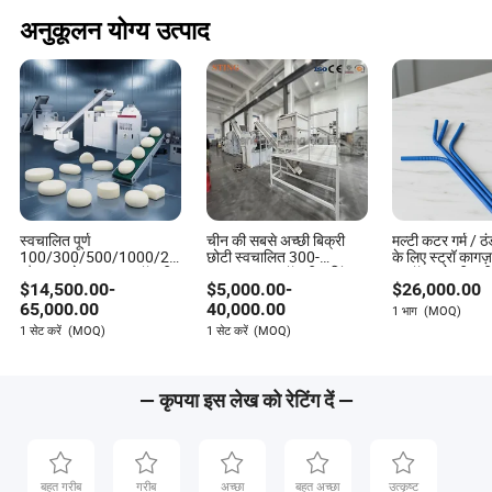
अनुकूलन योग्य उत्पाद
स्वचालित पूर्ण
चीन की सबसे अच्छी बिक्री
मल्टी कटर गर्म / ठं
100/300/500/1000/2000kg/H
छोटी स्वचालित 300-
के लिए स्ट्रॉ कागज
शौचालय होटल साबुन लॉन्ड्री
2000kg/H लॉन्ड्री बाथिंग
स्ट्रॉ बनाने की मश
$
14,500.00
-
$
5,000.00
-
$
26,000.00
साबुन काटने की मशीन बिक्री
टॉयलेट होटल ठोस बार साबुन
के लिए कीमत
बनाने/मिक्सर एक्सट्रूडर
65,000.00
40,000.00
1 भाग
(MOQ)
उत्पादन लाइन मशीन संयंत्र
1 सेट करें
(MOQ)
1 सेट करें
(MOQ)
निर्माता
— कृपया इस लेख को रेटिंग दें —
बहुत गरीब
गरीब
अच्छा
बहुत अच्छा
उत्कृष्ट