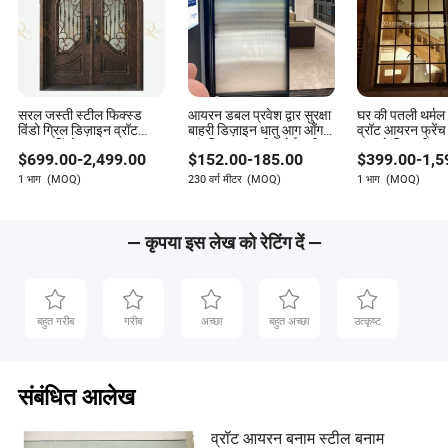
सरल जस्ती स्टील फिक्स्ड
आयरन डबल प्रवेश द्वार सुरक्षा
घर की पतली थर्मल
विंडो ग्रिल डिज़ाइन व्रॉट
बाहरी डिज़ाइन धातु आग आँगन
व्रॉट आयरन फ्रेंच
आयरन विंडो
आंतरिक बालकनी रसोई स्टील
दरवाजे खिड़की
$
699.00
-
2,499.00
$
152.00
-
185.00
$
399.00
-
1,5
कांच लकड़ी पीवीसी
एल्यूमिनियम फोल्डिंग स्लाइडिंग
1 भाग
(MOQ)
230 वर्ग मीटर
(MOQ)
1 भाग
(MOQ)
खिड़की दरवाजा
— कृपया इस लेख को रेटिंग दें —
बहुत गरीब
गरीब
अच्छा
बहुत अच्छा
उत्कृष्ट
संबंधित आलेख
व्रॉट आयरन बनाम स्टील बनाम