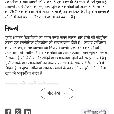
एक प्रेरणादायक कहानी हो सकती है एक शहर के डेवलपर की जो एक बड़े
आवासीय परियोजना के लिए अत्याधुनिक तकनीकों को अपनाता है, लागत
को 25% तक कम करने में सफल होता है, जबकि खिड़कियाँ प्रदान करता है
जो दोनों कर्ब अपील और ऊर्जा दक्षता को बढ़ाती हैं।
निष्कर्ष
व्रॉट आयरन खिड़कियों का चयन करते समय लागत और शैली को संतुलित
करना एक रणनीतिक दृष्टिकोण की आवश्यकता होती है। उत्पाद वर्गीकरण
को समझकर, लागत कारकों का निर्धारण करके, उत्पादन दक्षताओं को
अपनाकर, और नवीन निर्माण तकनीकों का लाभ उठाकर, आप सूचित निर्णय
ले सकते हैं जो वित्तीय और सौंदर्य आवश्यकताओं दोनों को संतुष्ट करते हैं।
कुंजी आपके आवश्यकताओं को बाजार समाधान के साथ संरेखित करने में
निहित है जो दृश्य अपील या आपके स्थानों के कार्य को समझौता किए बिना
मूल्य को अनुकूलित करते हैं।
अक्सर पूछे जाने वाले प्रश्न
और देखें
प्रश्न: खिड़कियों के लिए व्रॉट आयरन को पसंदीदा विकल्प क्या बनाता है?
उत्तर: इसकी स्थायित्व, अंतर्निहित सुंदरता, और डिज़ाइनों को अनुकूलित
करने की क्षमता व्रॉट आयरन को सौंदर्यपूर्ण रूप से मनभावन और सुरक्षित
कॉपीराइट नीति
खिड़कियों के लिए एक लोकप्रिय विकल्प बनाती है।