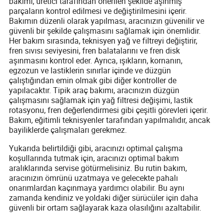
bakımı, üretici tarafından önerilen şekilde aşınmış
parçaların kontrol edilmesi ve değiştirilmesini içerir.
Bakımın düzenli olarak yapılması, aracınızın güvenilir ve
güvenli bir şekilde çalışmasını sağlamak için önemlidir.
Her bakım sırasında, teknisyen yağ ve filtreyi değiştirir,
fren sıvısı seviyesini, fren balatalarını ve fren disk
aşınmasını kontrol eder. Ayrıca, ışıkların, kornanın,
egzozun ve lastiklerin sınırlar içinde ve düzgün
çalıştığından emin olmak gibi diğer kontroller de
yapılacaktır. Tipik araç bakımı, aracınızın düzgün
çalışmasını sağlamak için yağ filtresi değişimi, lastik
rotasyonu, fren değerlendirmesi gibi çeşitli görevleri içerir.
Bakım, eğitimli teknisyenler tarafından yapılmalıdır, ancak
bayiliklerde çalışmaları gerekmez.
Yukarıda belirtildiği gibi, aracınızı optimal çalışma
koşullarında tutmak için, aracınızı optimal bakım
aralıklarında servise götürmelisiniz. Bu rutin bakım,
aracınızın ömrünü uzatmaya ve gelecekte pahalı
onarımlardan kaçınmaya yardımcı olabilir. Bu aynı
zamanda kendiniz ve yoldaki diğer sürücüler için daha
güvenli bir ortam sağlayarak kaza olasılığını azaltabilir.