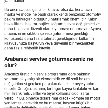
yapılmalıdır.
Bu öneri sadece genel bir kılavuz olsa da, her aracın
marka ve modeline bağlı olarak kendi benzersiz otomotiv
bakım ihtiyaçları olduğunu hatırlamak önemlidir. Kabin
hava filtresi bakımı, bujiler, soğutma sıvısı değişimleri ve
daha fazlasını düzenli olarak yapmayı unutmayın. Ayrıca,
aracınızın ne sıklıkla servise götürülmesi gerektiği
konusunda daha fazla talimat gerektiğinde, kullanım
kılavuzunuza başvurun veya güvenilir bir mekanikten
daha fazla rehberlik isteyin.
Arabanızı servise götürmezseniz ne
olur?
Aracınızı üreticinin servis programına göre bakımını
yapmamak yanlış bir ekonomidir ve düzenli bakım,
değiştirilmesi gereken parçaları da belirlemeye yardımcı
olabilir. Örneğin, aşınmış bir triger kayışı kırılabilir ve kam
mili, krank mili, valfler ve biyel kollarına ciddi zarar
verebilir. Bu, binlerce dolara mal olacak komple bir motor
yenilemesi gerektirir ve bu masraf, kayışın küçük bir
maliyetle değiştirilmesiyle önlenebilir. Ayrıca, bakım