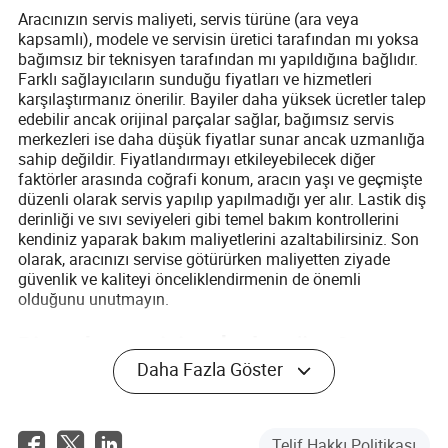
Aracınızın servis maliyeti, servis türüne (ara veya
kapsamlı), modele ve servisin üretici tarafından mı yoksa
bağımsız bir teknisyen tarafından mı yapıldığına bağlıdır.
Farklı sağlayıcıların sunduğu fiyatları ve hizmetleri
karşılaştırmanız önerilir. Bayiler daha yüksek ücretler talep
edebilir ancak orijinal parçalar sağlar, bağımsız servis
merkezleri ise daha düşük fiyatlar sunar ancak uzmanlığa
sahip değildir. Fiyatlandırmayı etkileyebilecek diğer
faktörler arasında coğrafi konum, aracın yaşı ve geçmişte
düzenli olarak servis yapılıp yapılmadığı yer alır. Lastik diş
derinliği ve sıvı seviyeleri gibi temel bakım kontrollerini
kendiniz yaparak bakım maliyetlerini azaltabilirsiniz. Son
olarak, aracınızı servise götürürken maliyetten ziyade
güvenlik ve kaliteyi önceliklendirmenin de önemli
olduğunu unutmayın.
Bir araba servisi ne kadar sürer?
Daha Fazla Göster
Genel olarak, geçici onarımlar 1 ila 2 saatten fazla
sürmezken, tam onarımlar 2 ila 4 saat sürer, bu nedenle
her onarım için gereken süre, marka, model ve onarım
türüne bağlıdır. Çoğu onarım aynı gün içinde
Telif Hakkı Politikası