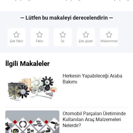
TM000A30801
tutmalısınız, çünkü servis aralıkları markaya, yaşa ve
kilometreye bağlı olarak büyük ölçüde değişebilir. Her
durumda, aracınızı en az yılda bir kez servise götürmeyi
— Lütfen bu makaleyi derecelendirin —
unutmayın.
Çok fakir
Fakir
İyi
Çok güzel
Mükemmel
İlgili Makaleler
Herkesin Yapabileceği Araba
Bakımı
Otomobil Parçaları Üretiminde
Kullanılan Araç Malzemeleri
Nelerdir?