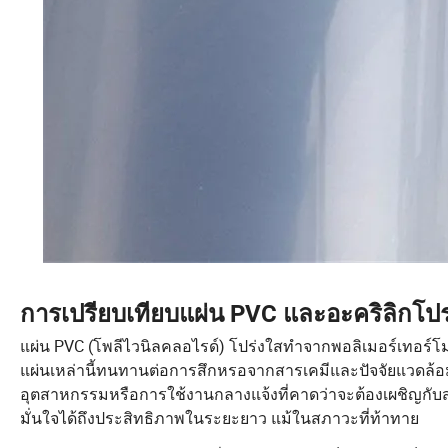
การเปรียบเทียบแผ่น PVC และอะคริลิกโปร
แผ่น PVC (โพลีไวนิลคลอไรด์) โปร่งใสทำจากพอลิเมอร์เทอร์
แผ่นเหล่านี้ทนทานต่อการสึกหรอจากสารเคมีและปัจจัยแวดล้อม ท
อุตสาหกรรมหรือการใช้งานกลางแจ้งที่คาดว่าจะต้องเผชิญกับ
มั่นใจได้ถึงประสิทธิภาพในระยะยาว แม้ในสภาวะที่ท้าทาย