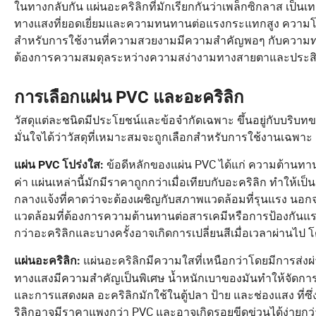
ในทางกลับกัน แผ่นอะคริลิกที่มักเรียกกันว่าเพล็กซิกลาส เป็
ทางแสงที่ยอดเยี่ยมและความทนทานต่อแรงกระแทกสูง ความโปร่
สำหรับการใช้งานที่ความสวยงามมีความสำคัญพอๆ กับความทนทา
ต้องการความสมดุลระหว่างความสง่างามทางสายตาและประสิ
การเลือกแผ่น PVC และอะคริลิก
วัสดุแต่ละชนิดมีประโยชน์และข้อจำกัดเฉพาะ ขึ้นอยู่กับบริบ
มั่นใจได้ว่าวัสดุที่เหมาะสมจะถูกเลือกสำหรับการใช้งานเฉพาะ
ข้อดีหลักของแผ่น PVC ได้แก่ ความต้าน
แผ่น PVC โปร่งใส:
ค่า แผ่นเหล่านี้มักมีราคาถูกกว่าเมื่อเทียบกับอะคริลิก ทำให
กลางแจ้งที่คาดว่าจะต้องเผชิญกับสภาพแวดล้อมที่รุนแรง นอ
แวดล้อมที่ต้องการความต้านทานต่อสารเคมีหรือการป้องกันแ
กว่าอะคริลิกและบางครั้งอาจเกิดการเปลี่ยนสีเมื่อเวลาผ่านไป
แผ่นอะคริลิกมีความใสที่เหนือกว่าโดยมีการส่ง
แผ่นอะคริลิก:
ทางแสงมีความสำคัญเป็นพิเศษ น้ำหนักเบาของมันทำให้จัดการและ
และการแสดงผล อะคริลิกมักใช้ในตู้ปลา ป้าย และช่องแสง ที่
ริลิกอาจมีราคาแพงกว่า PVC และอาจเกิดรอยขีดข่วนได้ง่ายกว่า 