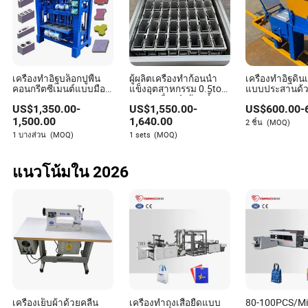
แม้จะเป็นไปได้ แต่เครื่องทำน้ำแข็งบล็อกมักจะไม่ค่อยเหมาะ
สมสำหรับครัวเชิงพาณิชย์เนื่องจากขนาดที่ใหญ่กว่าและเวลา
การผลิตที่ช้ากว่าเมื่อเทียบกับประเภทอื่น ๆ
เครื่องทำอิฐบล็อกปูพื้น
ผู้ผลิตเครื่องทำก้อนน้ำ
เครื่องทำอิฐดิน
คอนกรีตซีเมนต์แบบมือ
แข็งอุตสาหกรรม 0.5ton
แบบประสานด้ว
หมุน
5ton เครื่องทำก้อนน้ำ
Qmr2-40
US$
1,350.00
-
US$
1,550.00
-
US$
600.00
-
แข็ง
1,500.00
1,640.00
Yara Townsend
2 ชิ้น
(MOQ)
1 บางส่วน
(MOQ)
1 sets
(MOQ)
ผู้เขียน
แนวโน้มใน 2026
ยารา ทาวน์เซนด์ เป็นนักเขียนบทความที่มีประสบการณ์
สูงและมีความเชี่ยวชาญอย่างลึกซึ้งในภาคอุปกรณ์และ
ส่วนประกอบอุตสาหกรรม เธอเชี่ยวชาญในการประเมิน
การรับประกันสินค้าและข้อตกลงการบริการ โดยให้คำ
แนะนำที่มีประโยชน์และปฏิบัติได้จริงแก่ผู้อ่านในการนำ
ทางในพื้นที่ที่ซับซ้อนเหล่านี้
เครื่องเย็บผ้าด้วยคลื่น
เครื่องทำถุงเสื้อยืดแบบ
80-100PCS/Mi