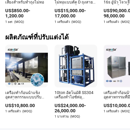
เสียงสำหรับทำถุงไม่ทอ
ไม่ทอแบบตัด D ถุงสาย
16s อู๋นัว โจวเจ
สำหรับรองเท้า
ประเทศจีน เครื
US$
850.00
-
US$
15,000.00
-
US$
90,000.
ไม่ทอ
1,200.00
17,000.00
98,000.00
1 set
(MOQ)
1 เตรียมตัว
(MOQ)
1 เตรียมตัว
(MOQ
ผลิตภัณฑ์ที่ปรับแต่งได้
เครื่องทำก้อนน้ำแข็ง
10ton อัตโนมัติ SS304
เครื่องทำก้อนน้
อุตสาหกรรมแบบปรับ
เครื่องทำไอซ์ท่อ
อุตสาหกรรมที่ม
แต่งได้ของ Icesta 1 3 5
อุตสาหกรรม เครื่องทำ
เชื่อถือสูงแบบป
US$
10,800.00
US$
24,000.00
-
US$
10,000.
8 10 สำหรับระบบน้ำแข็ง
ไอซ์ท่อ
Icesta 1t 2t 3t
Icesta
26,000.00
1 เตรียมตัว
(MOQ)
1 เตรียมตัว
(MOQ
1 บางส่วน
(MOQ)