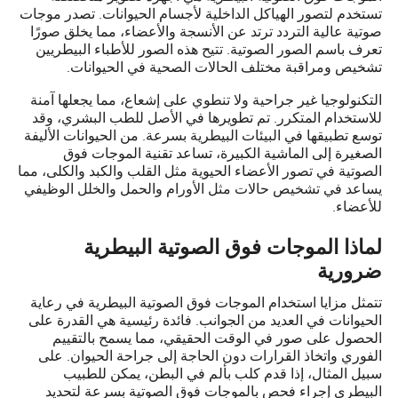
تستخدم لتصور الهياكل الداخلية لأجسام الحيوانات. تصدر موجات
صوتية عالية التردد ترتد عن الأنسجة والأعضاء، مما يخلق صورًا
تعرف باسم الصور الصوتية. تتيح هذه الصور للأطباء البيطريين
تشخيص ومراقبة مختلف الحالات الصحية في الحيوانات.
التكنولوجيا غير جراحية ولا تنطوي على إشعاع، مما يجعلها آمنة
للاستخدام المتكرر. تم تطويرها في الأصل للطب البشري، وقد
توسع تطبيقها في البيئات البيطرية بسرعة. من الحيوانات الأليفة
الصغيرة إلى الماشية الكبيرة، تساعد تقنية الموجات فوق
الصوتية في تصور الأعضاء الحيوية مثل القلب والكبد والكلى، مما
يساعد في تشخيص حالات مثل الأورام والحمل والخلل الوظيفي
للأعضاء.
لماذا الموجات فوق الصوتية البيطرية
ضرورية
تتمثل مزايا استخدام الموجات فوق الصوتية البيطرية في رعاية
الحيوانات في العديد من الجوانب. فائدة رئيسية هي القدرة على
الحصول على صور في الوقت الحقيقي، مما يسمح بالتقييم
الفوري واتخاذ القرارات دون الحاجة إلى جراحة الحيوان. على
سبيل المثال، إذا قدم كلب بألم في البطن، يمكن للطبيب
البيطري إجراء فحص بالموجات فوق الصوتية بسرعة لتحديد