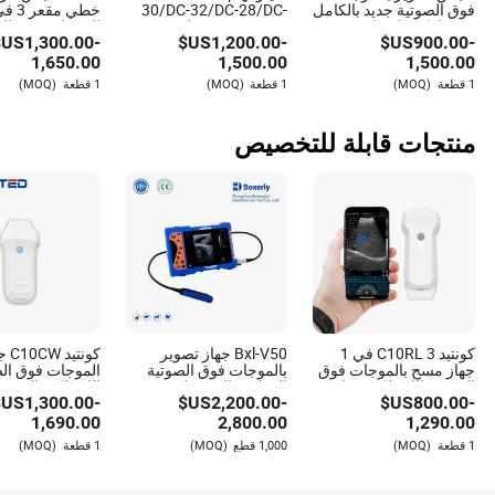
ج: عادة ما يخضع الأطباء البيطريون والفنيون لتدريب محدد لتعلم
فوق الصوتية جديد بالكامل
30/DC-32/DC-28/DC-
من ماركة ماندراي 2p2p
26/DC-25 محول
الموجات فوق الص
كيفية تشغيل معدات الموجات فوق الصوتية بفعالية وتفسير
US$
1,300.00
-
US$
1,200.00
-
US$
900.00
-
لفحص القلب Dp-
الموجات فوق الصوتية
المحمول
النتائج بدقة.
7/Z6/DC-30
المقعر المتوافق الجديد
1,650.00
1,500.00
1,500.00
1 قطعة
(MOQ)
1 قطعة
(MOQ)
1 قطعة
(MOQ)
منتجات قابلة للتخصيص
Tony
مؤلف
توني هو مؤلف ذو معرفة واسعة في صناعة الرعاية الصحية
والأدوية، متخصص في تحليل اتجاهات تطوير المنتجات.
بفضل فهمه العميق للقطاع، يقدم توني رؤى قيمة حول
المشهد المتطور للابتكارات في مجال الرعاية الصحية.
كونتيد C10RL 3 في 1
Bxl-V50 جهاز تصوير
كونتيد
تساعد خبرته القراء على البقاء على اطلاع بأحدث
جهاز مسح بالموجات فوق
بالموجات فوق الصوتية
الموجات فوق الص
الصوتية اللاسلكي جهاز
البيطرية المحمولة مع
اللاسلكي المحم
التطورات، مما يجعل المواضيع المعقدة في متناول جمهور
US$
1,300.00
-
US$
2,200.00
-
US$
800.00
-
الموجات فوق الصوتية
مجس صورة عالية الدقة
الاحترافي مع دو
واسع.
المحمول نظام
معتمد من CE و ISO
للقلب مع محول 
1,690.00
2,800.00
1,290.00
IOS/Android/Windows
1 قطعة
(MOQ)
1,000 قطع
(MOQ)
1 قطعة
(MOQ)
مع CE FDA
أنظمة IOS و Android