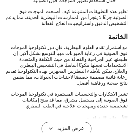
خلال استخدام تصوير الموجات فوق الصوتية.
تظهر هذه التطبيقات المتنوعة كيف أصبحت الموجات فوق
الصوتية جزءًا لا يتجزأ من الممارسات البيطرية الحديثة، مما يدعم
التشخيص الدقيق واستراتيجيات العلاج الفعالة.
الخاتمة
مع استمرار تقدم العلوم البيطرية، فإن دور تكنولوجيا الموجات
فوق الصوتية في رعاية الحيوانات مهيأ للتوسع بشكل أكبر. إن
طبيعتها غير الجراحية والفعالة من حيث التكلفة والمتعددة
الاستخدامات تجعلها مكونًا أساسيًا في التشخيص البيطري
والعلاج. يمكن للأطباء البيطريين المجهزين بهذه التكنولوجيا تقديم
رعاية فائقة مصممة خصيصًا لاحتياجات الحيوانات، مما يضمن
نتائج صحية ورفاهية أفضل.
تشير الابتكارات والتحسينات المستمرة في تكنولوجيا الموجات
فوق الصوتية إلى مستقبل مشرق، مما قد يفتح إمكانيات
تشخيصية جديدة ومنهجيات علاجية في الطب البيطري.
الأسئلة الشائعة
عرض المزيد
س: هل يمكن استخدام الموجات فوق الصوتية على جميع أنواع