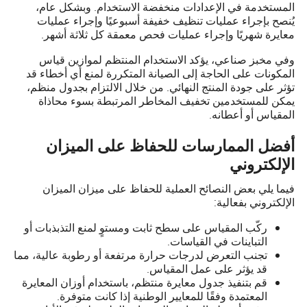
المستخدمة في الإعدادات منخفضة الاستخدام. وبشكل عام،
يُنصح بإجراء عمليات تنظيف خفيفة أسبوعيًا وإجراء عمليات
معايرة شهريًا وإجراء عمليات فحص معمقة كل ثلاثة أشهر.
وفي مخبز صناعي، يؤكد الاستخدام المنتظم لموازين قياس
المكونات على الحاجة إلى الصيانة المتكررة لمنع أي أخطاء قد
تؤثر على جودة المنتج النهائي. من خلال الالتزام بجدول منظم،
يمكن للمستخدمين تخفيف المخاطر المرتبطة بسوء محاذاة
المقياس أو أعطانه.
أفضل الممارسات للحفاظ على الميزان
الإلكتروني
فيما يلي بعض النصائح العملية للحفاظ على ميزان الميزان
الإلكتروني بفعالية:
ركّب المقياس على سطح ثابت ومستوٍ لمنع التذبذبات أو
التباينات في القياسات.
تجنب التعرض لدرجات حرارة مرتفعة أو رطوبة عالية، مما
قد يؤثر على عمل المقياس.
قم بتنفيذ جدول معايرة منتظم، باستخدام أوزان المعايرة
المعتمدة وفقًا للمعايير الوطنية إذا كانت متوفرة.