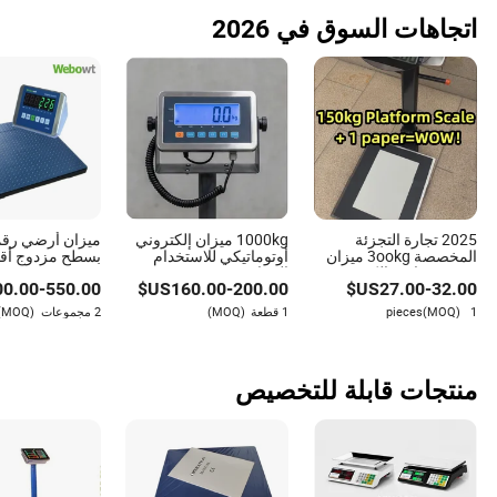
اتجاهات السوق في 2026
2025 تجارة التجزئة
1000kg ميزان إلكتروني
ميزان أرضي رق
المخصصة 3ookg ميزان
أوتوماتيكي للاستخدام
بسطح مزدوج أقصى
رقمي صناعي إلكتروني
الصناعي من مصنع صيني
00.00
-
550.00
US$
160.00
-
200.00
US$
27.00
-
32.00
للأسعار
بالجملة
1 pieces
(MOQ)
1 قطعة
(MOQ)
2 مجموعات
(MOQ)
منتجات قابلة للتخصيص