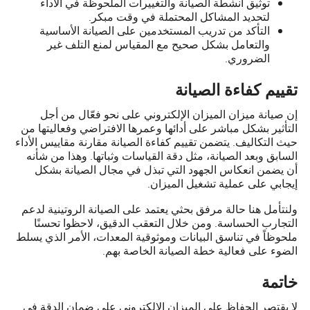
توثيق أنشطة الصيانة والتغييرات الملحوظة في الأداء
لتحديد المشاكل المحتملة في وقت مبكر.
التأكد من تدريب المستخدمين على الصيانة الأساسية
والتعامل بشكل صحيح مع المقياس لمنع التلف غير
الضروري.
تقييم كفاءة الصيانة
إن صيانة ميزان الميزان الإلكتروني على نحو فعّال من أجل
التأثير بشكل مباشر على أدائها وعمرها الافتراضي وفعاليتها من
حيث التكاليف. يتضمن تقييم كفاءة الصيانة مقارنة مقاييس الأداء
السابق وبعد الصيانة، مثل دقة القياسات وثباتها. وهذا من شأنه
أن يضمن انعكاس الجهود التي تبذل في مجال الصيانة بشكل
إيجابي على عملية تشغيل الميزان.
ولنتأمل هنا حالة مرفق بحثي يعتمد على الصيانة الروتينية لدعم
التجارب الحساسة. ومن خلال التعقب الدقيق، لاحظوا تحسنًا
ملحوظاً في تناسق البيانات وموثوقية المعدات، الأمر الذي يسلط
الضوء على فعالية خطة الصيانة الخاصة بهم.
خاتمة
لا يقتصر الحفاظ على الميزان الإلكتروني على ضمان الدقة في