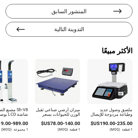
الأدوات. بفضل عينها الثاقبة للتفاصيل وشغفها بالتميز،
نجحت ماريا في إنشاء مكانة خاصة لها من خلال التركيز على
المنشور السابق
تقييم جودة خدمات ما بعد البيع، بما في ذلك خدمة العملاء
وحل المشكلات التقنية.
التدوينة التالية
الأكثر مبيعًا
ملصق وصول جديد
ميزان أرضي صناعي ثقيل
وطباعة مزدوجة للإيصال
الوزن للحيوانات بسعر
شاشة LCD
30kg 15kg
منخفض بسعة 1/2/3 طن
وزن مقياس كتلة
19.00
-
989.00
US$
78.00
-
140.00
US$
190.00
-
235.00
مع مؤشر خلية تحميل
صيدلية عيادة 
الصحة
1 قطعة
(MOQ)
1 قطعة
(MOQ)
1 مجموعة
(MOQ)