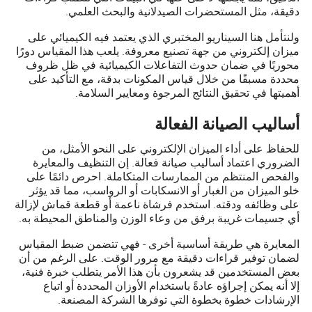
دقيقة، مثل المستحضرات الصيدلانية والبحث العلمي.
ولنتأمل هنا السيناريو المختبري الذي يعتمد فيه الكيميائي على
ميزان إلكتروني من جهة تصنيع معروفة. يلعب هذا المقياس دورًا
محوريًا في ضمان حدوث التفاعلات الكيميائية في ظل ظروف
محددة مسبقًا من خلال قياس المكونات بدقة، مع التأكيد على
أهميتها في تحقيق النتائج المرجوة ومعايير السلامة.
أساليب الصيانة الفعالة
للحفاظ على أداء الميزان الإلكتروني على النحو الأمثل، من
الضروري اعتماد أساليب صيانة فعالة. إن التنظيف والمعايرة
والفحص المنتظم من الممارسات المتكاملة. احرص دائمًا على
خلو الميزان من الغبار أو الانسكابات أو الرواسب، مما قد يؤثر
على وظائفه ودقته. استخدم فرشاة ناعمة أو قطعة قماش لإزالة
أي جسيمات غريبة برفق من وعاء الوزن والمناطق المحيطة به.
المعايرة هي طريقة أساسية أخرى - فهي تتضمن ضبط المقياس
لضمان توفير قراءات دقيقة مع مرور الوقت. على الرغم من أن
بعض المستخدمين قد يشعرون بأن هذا الأمر يتطلب خبرة فنية،
إلا أنه يمكن إجراؤه عادةً باستخدام الأوزان المحددة أو اتباع
الإرشادات خطوة بخطوة التي توفرها الشركة المصنعة.