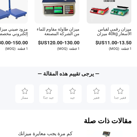
ميزان رقمي لقياس
ميزان طاولة مقاوم للماء
مزود صيني ميزا
الأسعار 40kg ميزان
من الشركة المصنعة
إلكتروني
الأصلية والتصنيع حسب
300kg ميزان ل
30.00
-
150.00
US$
120.00
-
130.00
US$
11.00
-
13.50
الطلب لأسواق
الفواكه
السوبرماركت لحساب
1 قطعة
(MOQ)
1 قطعة
(MOQ)
1 قطعة
(MOQ)
الأسعار ووزن العد
— يرجى تقييم هذه المقالة —
فقير جدا
فقير
جيد
جيد جدًا
ممتاز
مقالات ذات صلة
كم مرة يجب معايرة ميزانك