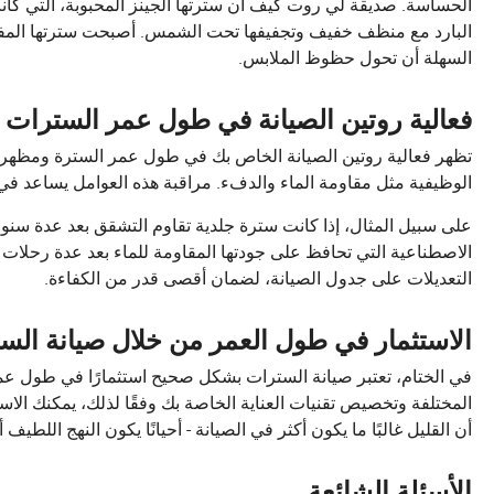
الحساسة. صديقة لي روت كيف أن سترتها الجينز المحبوبة، التي كانت
البارد مع منظف خفيف وتجفيفها تحت الشمس. أصبحت سترتها المفض
السهلة أن تحول حظوظ الملابس.
فعالية روتين الصيانة في طول عمر السترات
تظهر فعالية روتين الصيانة الخاص بك في طول عمر السترة ومظهرها. 
الوظيفية مثل مقاومة الماء والدفء. مراقبة هذه العوامل يساعد في 
على سبيل المثال، إذا كانت سترة جلدية تقاوم التشقق بعد عدة سنوات
الاصطناعية التي تحافظ على جودتها المقاومة للماء بعد عدة رحلات 
التعديلات على جدول الصيانة، لضمان أقصى قدر من الكفاءة.
الاستثمار في طول العمر من خلال صيانة ال
في الختام، تعتبر صيانة السترات بشكل صحيح استثمارًا في طول عم
المختلفة وتخصيص تقنيات العناية الخاصة بك وفقًا لذلك، يمكنك الاست
أن القليل غالبًا ما يكون أكثر في الصيانة - أحيانًا يكون النهج اللطي
الأسئلة الشائعة