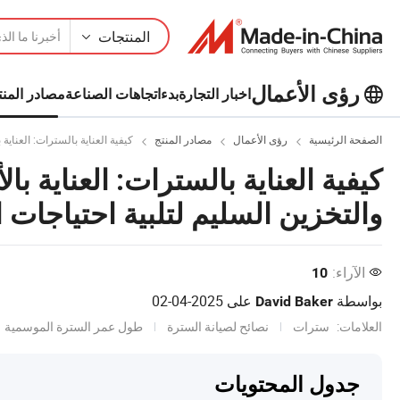
المنتجات
رؤى الأعمال
اخبار التجارة
بدء
اتجاهات الصناعة
مصادر المنت
استكشف المزيد من المقالات الشهيرة
الصفحة الرئيسية
رؤى الأعمال
مصادر المنتج
كيفية العناية بالسترات: العناي
على رؤى الأعمال!
كيفية العناية بالسترات: العناية ب
عرض المزيد
والتخزين السليم لتلبية احتياجات
الآراء:
10
بواسطة
على
2025-04-02
David Baker
العلامات:
سترات
نصائح لصيانة السترة
طول عمر السترة الموسمية
جدول المحتويات