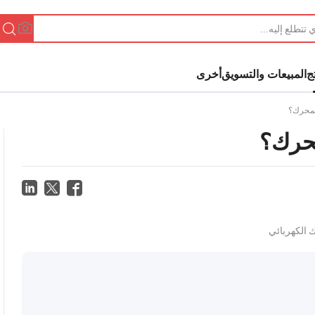
ج
المبيعات والتسويق
أخرى
لمحرك؟
محرك؟
 الكهربائي