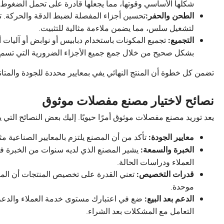
شكلها الأساسي وقوتها، مما يجعلها قادرة على تحمل الضغوط ال
تحسين أجزاء المفصلة لضبط الدقة والحركة. ت
الطحن والحفر:
لتشغيل سلس، مما يضمن ملاءمة مثالية للتثبيت.
تجميع المكونات باستخدام دبابيس أو نوابض أو آليات
التجميع:
بشكل صحيح من خلال جمع جميع الأجزاء الضرورية التي تسمح 
تضمن كل خطوة أن المنتج النهائي يفي بمعايير محددة للجودة والمتان
نصائح لاختيار مصنع مفصلات موثوق
يعد توريد مصنع مفصلات موثوق أمرًا حيويًا. إليك بعض النصائح التي 
تأكد من أن المصنع يلتزم بالمعايير الصناعية مثل ISO وANSI. تشير هذه الشهادات إلى الالتزام بال
معايير الجودة:
يشير المصنع الذي لديه سنوات من الخبرة في 
الخبرة والسمعة:
العملاء ودراسات الحالة.
تعني القدرة على تخصيص المنتجات أن المصن
قدرات التخصيص:
موحدة.
ضع في اعتبارك مستوى خدمة العملاء والدعم ب
الدعم بعد البيع:
التعامل مع المشكلات بعد الشراء.