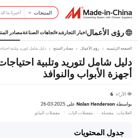
المنتجات
رؤى الأعمال
اخبار التجارة
بدء
اتجاهات الصناعة
مصادر المنت
استكشف المزيد من المقالات الشهيرة
على رؤى الأعمال!
الصفحة الرئيسية
رؤى الأعمال
مصادر المنتج
دليل شامل لتوريد وتلبية احتيا
عرض المزيد
دليل شامل لتوريد وتلبية احتياج
أجهزة الأبواب والنوافذ
الآراء:
6
بواسطة
على
2025-03-26
Nolan Henderson
العلامات:
مفصلة
مفصلات الباب
مفصلات البيانو
جدول المحتويات