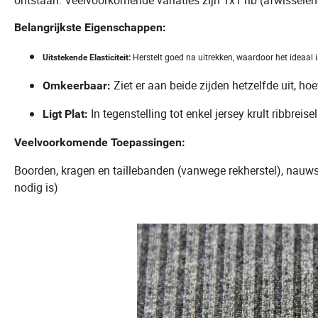
ontstaan. Veelvoorkomende variaties zijn 1x1 rib (afwisselend
Belangrijkste Eigenschappen:
Herstelt goed na uitrekken, waardoor het ideaal 
Uitstekende Elasticiteit:
Ziet er aan beide zijden hetzelfde uit, hoe
Omkeerbaar:
In tegenstelling tot enkel jersey krult ribbreise
Ligt Plat:
Veelvoorkomende Toepassingen:
Boorden, kragen en taillebanden (vanwege rekherstel), nauws
nodig is)