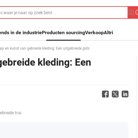
ends in de industrie
Producten sourcing
Verkoop
Altri
p en kunst van gebreide kleding: Een uitgebreide gids
ebreide kleding: Een
ebreide trui