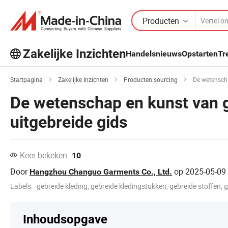
Producten
Zakelijke Inzichten
Handelsnieuws
Opstarten
Tr
Ontdek meer populaire artikelen op
Startpagina
Zakelijke Inzichten
Producten sourcing
De wetenscha
Business Insights!
De wetenschap en kunst van g
Meer bekijken
uitgebreide gids
Keer bekeken:
10
Door
op
2025-05-09
Hangzhou Changuo Garments Co., Ltd.
Labels:
gebreide kleding; gebreide kledingstukken; gebreide stoffen; g
Inhoudsopgave