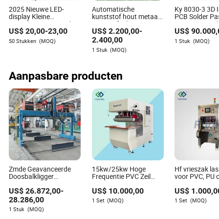
2025 Nieuwe LED-
Automatische
Ky 8030-3 3D I
display Kleine
kunststof hout metaal
PCB Solder Pa
Draagbare PCB Sterke
papier afval
Inspectie Mach
US$
20,00
-
23,00
US$
2.200,00
-
US$
90.000,
Kracht MMA
versnipperaar machine
SMT Online Det
Juniper Rosales
Lasmachine
kunststof flessen
2.400,00
50 Stukken
(MOQ)
1 Stuk
(MOQ)
recycling mini PCB
Auteur
1 Stuk
(MOQ)
versnipperaar machine
te koop
Juniper Rosales is een vooraanstaand
Aanpasbare producten
artikelenschrijver en een autoriteit op het gebied van
industriële apparatuur en componenten. Met een
scherp oog voor detail en een diepgaand begrip van de
complexiteit van industriële machines, is Juniper
gespecialiseerd in het evalueren van het
energieverbruik van apparatuur en de impact daarvan
op operationele kosten en milieuduurzaamheid.
Zmde Geavanceerde
15kw/25kw Hoge
Hf vrieszak l
Doosbalkligger
Frequentie PVC Zeil
voor PVC, PU 
Lasproductielijn
Lasmachine
zakken
US$
26.872,00
-
US$
10.000,00
US$
1.000,0
Doosbalkproductielijn
Elektroslag Doosbalk
28.286,00
1 Set
(MOQ)
1 Set
(MOQ)
Automatische
1 Stuk
(MOQ)
Lasmachine