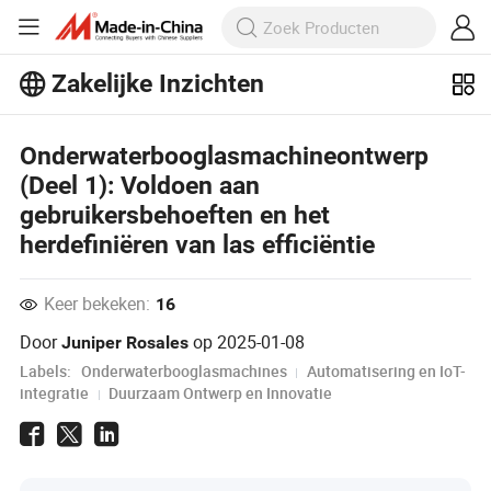
Zakelijke Inzichten
Ontdek meer populaire artikelen op
Onderwaterbooglasmachineontwerp
Business Insights!
(Deel 1): Voldoen aan
Meer bekijken
gebruikersbehoeften en het
herdefiniëren van las efficiëntie
Keer bekeken:
16
Door
op
2025-01-08
Juniper Rosales
Labels:
Onderwaterbooglasmachines
Automatisering en IoT-
integratie
Duurzaam Ontwerp en Innovatie