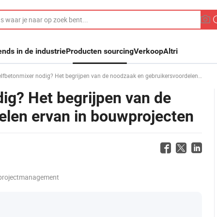
ends in de industrie
Producten sourcing
Verkoop
Altri
etonmixer nodig? Het begrijpen van de noodzaak en gebruikersvoordelen ervan in bouwprojecten
ig? Het begrijpen van de
elen ervan in bouwprojecten
 projectmanagement