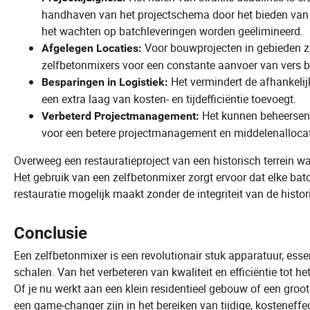
handhaven van het projectschema door het bieden van
het wachten op batchleveringen worden geëlimineerd.
Voor bouwprojecten in gebieden zo
Afgelegen Locaties:
zelfbetonmixers voor een constante aanvoer van vers b
Het vermindert de afhankelijk
Besparingen in Logistiek:
een extra laag van kosten- en tijdefficiëntie toevoegt.
Het kunnen beheersen 
Verbeterd Projectmanagement:
voor een betere projectmanagement en middelenallocat
Overweeg een restauratieproject van een historisch terrein wa
Het gebruik van een zelfbetonmixer zorgt ervoor dat elke bat
restauratie mogelijk maakt zonder de integriteit van de histor
Conclusie
Een zelfbetonmixer is een revolutionair stuk apparatuur, es
schalen. Van het verbeteren van kwaliteit en efficiëntie tot het b
Of je nu werkt aan een klein residentieel gebouw of een groot
een game-changer zijn in het bereiken van tijdige, kosteneff