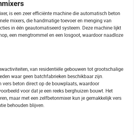
nmixers
er, is een zeer efficiënte machine die automatisch beton
itionele mixers, die handmatige toevoer en menging van
acties in één geautomatiseerd systeem. Deze machine lijkt
chop, een mengtrommel en een losgoot, waardoor naadloze
wactiviteiten, van residentiële gebouwen tot grootschalige
bieden waar geen batchfabrieken beschikbaar zijn.
n vers beton direct op de bouwplaats, waardoor
voorbeeld voor dat je een reeks berghuizen bouwt. Het
eren, maar met een zelfbetonmixer kun je gemakkelijk vers
ntie behouden blijven.