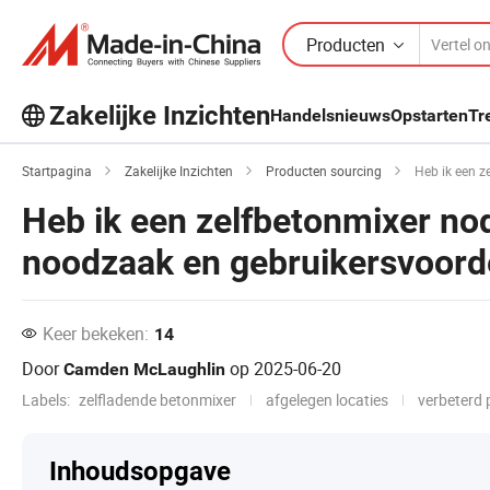
Producten
Zakelijke Inzichten
Handelsnieuws
Opstarten
Tr
Ontdek meer populaire artikelen op
Startpagina
Zakelijke Inzichten
Producten sourcing
Heb ik een zelfb
Business Insights!
Heb ik een zelfbetonmixer nod
Meer bekijken
noodzaak en gebruikersvoord
Keer bekeken:
14
Door
op
2025-06-20
Camden McLaughlin
Labels:
zelfladende betonmixer
afgelegen locaties
verbeterd
Inhoudsopgave