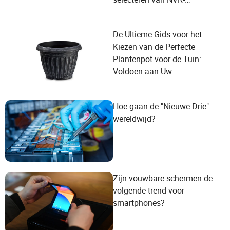
leveranciers om aan de
behoeften van de gebruiker te
De Ultieme Gids voor het
voldoen?
Kiezen van de Perfecte
Plantenpot voor de Tuin:
Voldoen aan Uw
Groeibehoeften
Hoe gaan de "Nieuwe Drie"
wereldwijd?
Zijn vouwbare schermen de
volgende trend voor
smartphones?