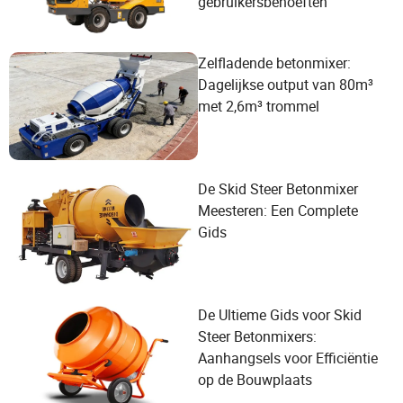
gebruikersbehoeften
Zelfladende betonmixer:
Dagelijkse output van 80m³
met 2,6m³ trommel
De Skid Steer Betonmixer
Meesteren: Een Complete
Gids
De Ultieme Gids voor Skid
Steer Betonmixers:
Aanhangsels voor Efficiëntie
op de Bouwplaats