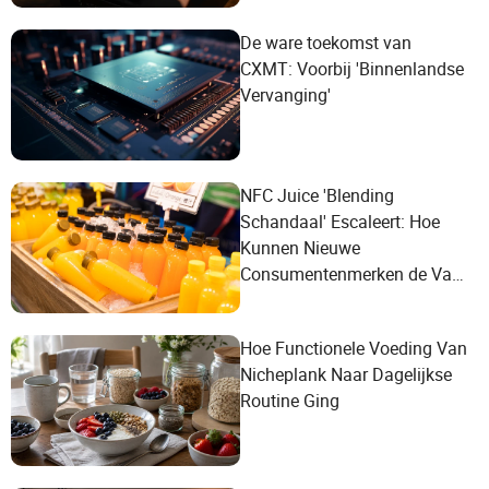
De ware toekomst van
CXMT: Voorbij 'Binnenlandse
Vervanging'
NFC Juice 'Blending
Schandaal' Escaleert: Hoe
Kunnen Nieuwe
Consumentenmerken de Val
van Conceptuele Marketing
Vermijden?
Hoe Functionele Voeding Van
Nicheplank Naar Dagelijkse
Routine Ging