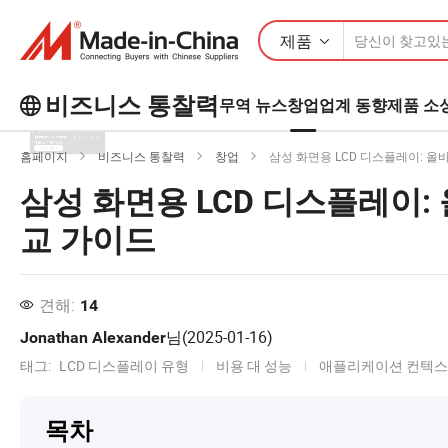
제품
비즈니스 통찰력
무역 뉴스
창업
업계 동향
제품 소
Business Insights에서 더 많은 인기 기
홈페이지
비즈니스 통찰력
창업
삼성 화면용 LCD 디스플레이: 올
사를 살펴보세요!
삼성 화면용 LCD 디스플레이:
더 많이보기
교 가이드
견해:
14
님(
2025-01-16
)
Jonathan Alexander
태그:
LCD 디스플레이 유형
비용 대 성능
애플리케이션 컨텍
목차