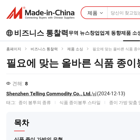
제품
비즈니스 통찰력
무역 뉴스
창업
업계 동향
제품 소
Business Insights에서 더 많은 인기 기
홈페이지
비즈니스 통찰력
제품 소싱
필요에 맞는 올바른 식품 종
사를 살펴보세요!
필요에 맞는 올바른 식품 종이
더 많이보기
견해:
8
님(
2024-12-13
)
Shenzhen Telling Commodity Co., Ltd.
태그:
종이 봉투의 종류
식품 종이봉투 스타일
종이 가방 맞춤 
목차
식품 종이 가방의 유형