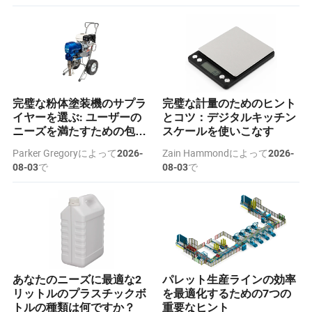
完璧な粉体塗装機のサプラ
完璧な計量のためのヒント
イヤーを選ぶ: ユーザーの
とコツ：デジタルキッチン
ニーズを満たすための包括
スケールを使いこなす
的ガイド
Parker Gregoryによって
Zain Hammondによって
2026-
2026-
で
で
08-03
08-03
あなたのニーズに最適な2
パレット生産ラインの効率
リットルのプラスチックボ
を最適化するための7つの
トルの種類は何ですか？
重要なヒント