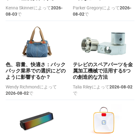
Kenna Skinnerによって
Parker Gregoryによって
2026-
2026-
で
で
08-03
08-02
色、容量、快適さ：バック
テレビのスペアパーツを金
パック業界での選択にどの
属加工機械で活用する5つ
ように影響するか？
の創造的な方法
Wendy Richmondによって
Talia Rileyによって
2026-08-02
で
で
2026-08-02