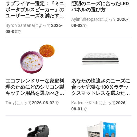
サプライヤー選定：『ミニ
照明のニーズに合ったLED
ポータブルスピーカー』の
パネルの選び方
ユーザーニーズを満たすた
Aylin Sheppardによって
2026-
めの完璧なパートナーの選
Byron Santanaによって
で
2026-
08-02
び方
で
08-02
エコフレンドリーな家庭料
あなたの快適さのニーズに
理のためにどのシリコン製
合った完璧な100％ラテッ
キッチン用品を選ぶべきで
クスマットレスを選ぶため
すか？
の7つの重要なヒント
Tonyによって
で
Kadence Keithによって
2026-08-02
2026-
で
08-01