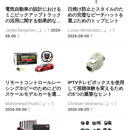
電気自動車の設計における
日焼け防止とスタイルのた
ミニピックアップトラック
めの完璧なビーチハットを
の活用に関する効果的な戦
選ぶためのトップヒント
略
Jaylee Benjaminによって
Lucas Hernandezによって
2026-
で
で
08-06
2026-08-06
リモートコントロールレー
IPTVテレビボックスを使用
シングホビーのためにどの
して視聴体験を変えるため
スケールモデルカーを選ぶ
の5つの重要なヒント
べきですか？
Muhammad Pruittによって
Christian Simmonsによって
で
で
2026-08-06
2026-08-05