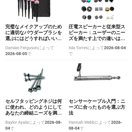
完璧なメイクアップのため
圧電スピーカーと従来型ス
に適切なパウダーブラシを
ピーカー：ユーザーのニー
選ぶにはどうすればいいで
ズを満たす上での違いは何
すか？
か？
Damian Fergusonによって
Isla Torresによって
2026-08-04
で
で
2026-08-05
セルフタッピングネジは何
センサーケーブル入門：ニ
に使われ、どのようにして
ーズに合ったものを選ぶ方
あなたの締結ニーズを満た
法
すのか？
Baylor Ayalaによって
Hannah Webbによって
2026-08-
2026-
で
で
04
08-04