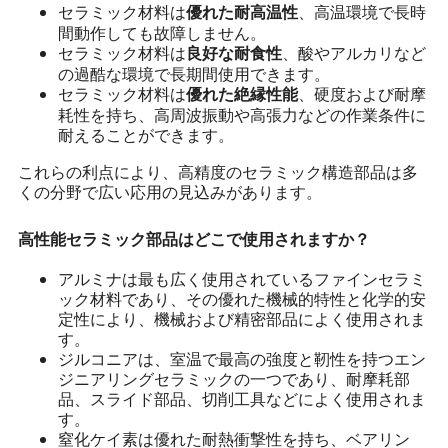
セラミック材料は
、高温環境で長時
優れた耐高温性
間動作しても故障しません。
セラミック材料は
、酸やアルカリなど
良好な耐食性
の過酷な環境で長期間使用できます。
セラミック材料は
、硬度および耐摩
優れた絶縁性能
耗性を持ち、高周波振動や高張力などの作業条件に
耐えることができます。
これらの利点により、高精度のセラミック構造部品は多
くの分野で広い応用の見込みがあります。
高性能セラミック部品はどこで使用されますか？
アルミナは最も広く使用されているファインセラミ
ック材料であり、その優れた機械的特性と化学的安
定性により、機械および精密部品によく使用されま
す。
ジルコニアは、室温で最高の強度と靭性を持つエン
ジニアリングセラミックの一つであり、耐摩耗部
品、スライド部品、切削工具などによく使用されま
す。
窒化ケイ素は優れた耐熱衝撃性を持ち、ベアリン