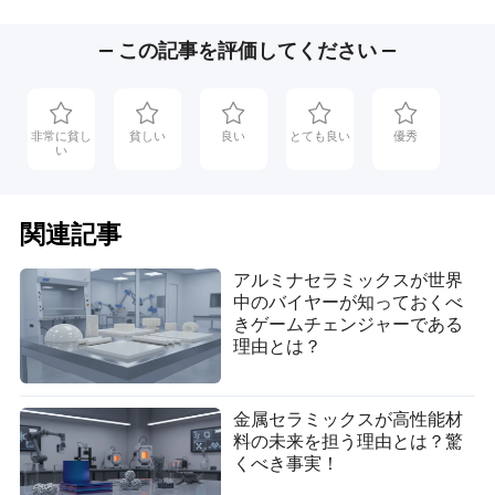
ミック
— この記事を評価してください —
非常に貧し
貧しい
良い
とても良い
優秀
い
関連記事
アルミナセラミックスが世界
中のバイヤーが知っておくべ
きゲームチェンジャーである
理由とは？
金属セラミックスが高性能材
料の未来を担う理由とは？驚
くべき事実！