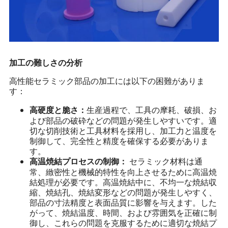
加工の難しさの分析
高性能セラミック部品の加工には以下の困難がありま
す：
生産過程で、工具の摩耗、破損、お
高硬度と脆さ：
よび部品の破砕などの問題が発生しやすいです。適
切な切削技術と工具材料を採用し、加工力と温度を
制御して、完全性と精度を確保する必要がありま
す。
セラミック材料は通
高温焼結プロセスの制御：
常、緻密性と機械的特性を向上させるために高温焼
結処理が必要です。高温焼結中に、不均一な焼結収
縮、焼結孔、焼結変形などの問題が発生しやすく、
部品の寸法精度と表面品質に影響を与えます。した
がって、焼結温度、時間、および雰囲気を正確に制
御し、これらの問題を克服するために適切な焼結プ