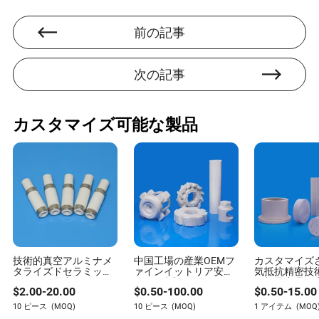
前の記事
次の記事
カスタマイズ可能な製品
技術的真空アルミナメ
中国工場の産業OEMフ
カスタマイズ
タライズドセラミック
ァインイットリア安定
気抵抗精密技
スによる電力フィード
化Ysz精密カスタム
ナ部品産業用
$
2.00
-
20.00
$
0.50
-
100.00
$
0.50
-
15.00
スルー
CNC加工技術ホワイト
Al2O3アルミ
ジルコニウム酸化物部
ック
10 ピース
(MOQ)
10 ピース
(MOQ)
1 アイテム
(MOQ
品 Zro2 ジルコニアセラ