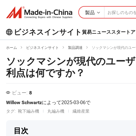
製品
ビジネスインサイト
貿易ニュース
スタートア
ビジネスインサイトで人気の記事を
ホーム
ビジネスインサイト
製品調達
ソックマシンが現代のユー
もっとチェックしよう！
もっと見る
ソックマシンが現代のユーザ
利点は何ですか？
ビュー:
8
によって
2025-03-06
で
Willow Schwartz
タグ:
靴下編み機
丸編み機
繊維産業
目次