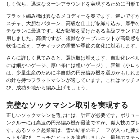
しく保ち、迅速なターンアラウンドを実現するために円形
フラット編み機は異なるメロディーを奏でます。遅いです
スチャ、大胆なパターン、高級な仕上げを織り込み、厚手
チなランに最適です。私が影響を受けたある高級ブランド
用しました。高価ですが、複雑なケーブルニットが高級感
軟性に変え、ブティックの需要や季節の変化に対応します
さらに詳しく見てみると、選択肢は増えます。自動化レベ
には細かいゲージ、厚い糸には粗いゲージ）、容量（小ロ
は、少量生産のために半自動の円形編み機を選ぶかもしれ
の針を持つフラットマシンが適しています。これはマッチ
び、成功を地から編み上げましょう。
完璧なソックマシン取引を実現する
正しいソックマシンを選ぶには、計画が必要です。ボリュ
ンクルーには高速の円形編み機が最適ですが、職人技のブ
す。あるソック起業家は、雪の結晶のモチーフが入った膝
ットを選び、ニッチなヒットを達成しました。最初のステ