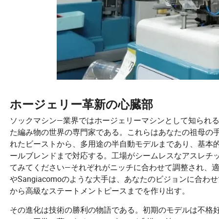
ホージェリー革新の心臓部
ソックマシン—業界ではホージェリーマシンとして知られ
た編み物の世界の専門家である。これらはあなたの祖母の
れたビーストから、多用途の半自動モデルまであり、基本
ールブレンドまで対応する。工場がシームレスなアスレチ
てみてください—それぞれがニッチに合わせて調整され、適応
やSangiacomoのような大手は、あなたのビジョンに
から高級なステートメントピースまでを作り出す。
その進化は技術の勝利の物語である。初期のモデルは不格