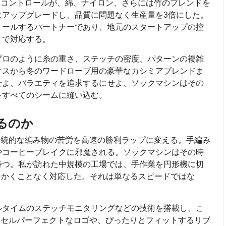
ンコントロールが、綿、ナイロン、さらには竹のブレンドを
にアップグレードし、品質に問題なく生産量を3倍にした。
ケールするパートナーであり、地元のスタートアップの控
まで対応する。
プロのように糸の重さ、ステッチの密度、パターンの複雑
クスから冬のワードローブ用の豪華なカシミアブレンドま
せよ、バラエティを追求するにせよ、ソックマシンはその
をすべてのシームに縫い込む。
るのか
伝統的な編み物の苦労を高速の勝利ラップに変える。手編み
やコーヒーブレイクに邪魔される。ソックマシンはその時
持つ。私が訪れた中規模の工場では、手作業を円形機に切
をかくことなく対応した。それは単なるスピードではな
ルタイムのステッチモニタリングなどの技術を搭載し、こ
クセルパーフェクトなロゴや、ぴったりとフィットするリブ