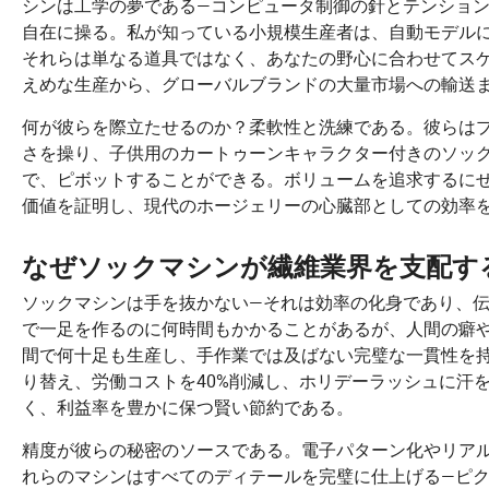
シンは工学の夢である—コンピュータ制御の針とテンショ
自在に操る。私が知っている小規模生産者は、自動モデル
それらは単なる道具ではなく、あなたの野心に合わせてス
えめな生産から、グローバルブランドの大量市場への輸送
何が彼らを際立たせるのか？柔軟性と洗練である。彼らは
さを操り、子供用のカートゥーンキャラクター付きのソッ
で、ピボットすることができる。ボリュームを追求するに
価値を証明し、現代のホージェリーの心臓部としての効率
なぜソックマシンが繊維業界を支配す
ソックマシンは手を抜かない—それは効率の化身であり、
で一足を作るのに何時間もかかることがあるが、人間の癖
間で何十足も生産し、手作業では及ばない完璧な一貫性を
り替え、労働コストを40%削減し、ホリデーラッシュに汗
く、利益率を豊かに保つ賢い節約である。
精度が彼らの秘密のソースである。電子パターン化やリア
れらのマシンはすべてのディテールを完璧に仕上げる—ピ