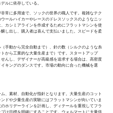
モデルに依存している。
が非常に多用途で、ソックの世界の職人です。複雑なテク
のウールハイカーやレースのドレスソックスのようなニッ
は、カシミアラインを作成するためにフラットマシンを使
を醸し出し、購入者は喜んで支払いました。スピードを柔
。
ル（手動から完全自動まで）、針の数（シルクのような糸
ットから工業的な大量生産まで）です。スタートアップ
ませんし、デザイナーが高級感を追求する場合は、高密度
メイキングのダンスです。市場の動向に合った機械を選
ーム、素材、自動化が指針となります。大量生産のコット
レンドや少量生産の実験にはフラットマシンが向いていま
丈のホリデーラインを計画し、ディテールを重視してフラ
ップは目標を明確にすることです。ウォルマートに大量供