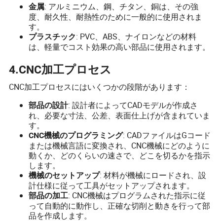
: アルミニウム、鋼、チタン、銅は、その強
金属
度、耐久性、耐熱性のために一般的に使用されま
す。
: PVC、ABS、ナイロンなどの材料
プラスチック
は、軽量でコスト効果の高い部品に使用されます。
4.CNC加工プロセス
CNC加工プロセスにはいくつかの段階があります：
: 設計者によってCADモデルが作成さ
部品の設計
れ、必要な寸法、公差、表面仕上げが含まれていま
す。
: CADファイルはGコード
CNC機械のプログラミング
または機械言語に変換され、CNC機械にどのように
動くか、どのくらいの速さで、どこを切るかを指示
します。
: 材料が機械にロードされ、設
機械のセットアップ
計仕様に従って工具がセットアップされます。
: CNC機械はプログラムされた指示に従
部品の加工
って自動的に動作し、正確な切削と動きを行って部
品を作成します。