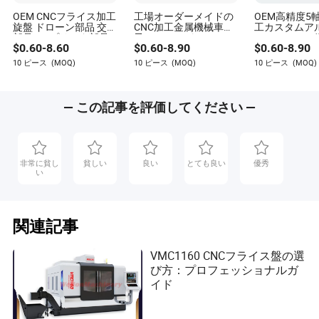
OEM CNCフライス加工
工場オーダーメイドの
OEM高精度5軸
旋盤 ドローン部品 交換
CNC加工金属機械車椅
工カスタムア
部品 3D プリンタ部品
子のスペアパーツ
ムステンレス
$
0.60
-
8.60
$
0.60
-
8.90
$
0.60
-
8.90
精密加工
ペアパーツ旋
ス加工機械部
10 ピース
(MOQ)
10 ピース
(MOQ)
10 ピース
(MOQ)
— この記事を評価してください —
非常に貧し
貧しい
良い
とても良い
優秀
い
関連記事
VMC1160 CNCフライス盤の選
び方：プロフェッショナルガ
イド