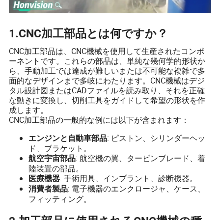
1.CNC加工部品とは何ですか？
CNC加工部品は、CNC機械を使用して生産されたコンポ
ーネントです。これらの部品は、単純な幾何学的形状か
ら、手動加工では達成が難しいまたは不可能な複雑で多
面的なデザインまで多岐にわたります。CNC機械はデジ
タル設計図またはCADファイルを読み取り、それを正確
な動きに変換し、切削工具をガイドして希望の形状を作
成します。
CNC加工部品の一般的な例には以下が含まれます：
: ピストン、シリンダーヘッ
エンジンと自動車部品
ド、ブラケット。
: 航空機の翼、タービンブレード、着
航空宇宙部品
陸装置の部品。
: 手術用具、インプラント、診断機器。
医療機器
: 電子機器のエンクロージャ、ケース、
消費者製品
フィッティング。