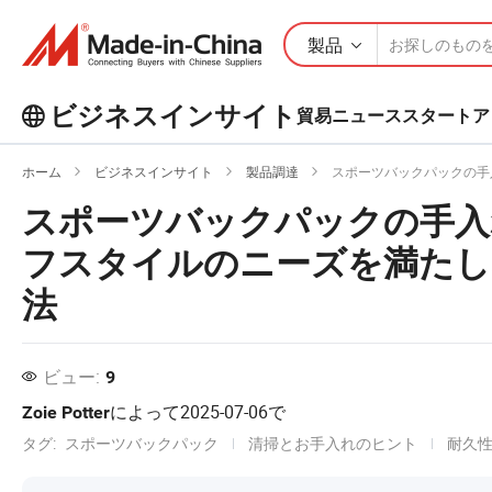
製品
ビジネスインサイト
貿易ニュース
スタートア
ビジネスインサイトで人気の記事を
ホーム
ビジネスインサイト
製品調達
スポーツバックパックの手入
もっとチェックしよう！
スポーツバックパックの手入
もっと見る
フスタイルのニーズを満たし
法
ビュー:
9
によって
2025-07-06
で
Zoie Potter
タグ:
スポーツバックパック
清掃とお手入れのヒント
耐久