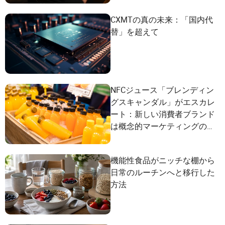
CXMTの真の未来：「国内代
替」を超えて
NFCジュース「ブレンディン
グスキャンダル」がエスカレ
ート：新しい消費者ブランド
は概念的マーケティングの罠
をどのように回避できるか？
機能性食品がニッチな棚から
日常のルーチンへと移行した
方法