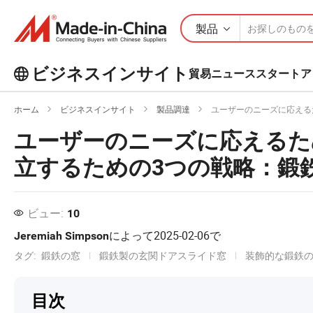
製品
ビジネスインサイト
貿易ニュース
スタートア
ビジネスインサイトで人気の記事を
ホーム
ビジネスインサイト
製品調達
ユーザーのニーズに応える
もっとチェックしよう！
ユーザーのニーズに応えるた
もっと見る
立するための3つの戦略：鍛
ビュー:
10
によって
2025-02-06
で
Jeremiah Simpson
タグ:
鍛鉄の窓
鍛鉄製の玄関ドアスライド窓
装飾的な鍛鉄
目次