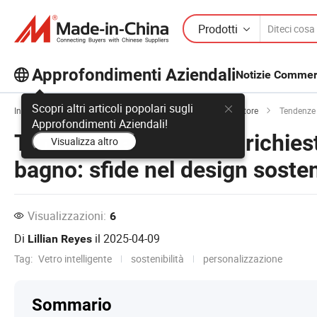
Prodotti
Approfondimenti Aziendali
Notizie Commerc
Scopri altri articoli popolari sugli
Inizio
Approfondimenti Aziendali
Tendenze del Settore
Tendenze emerg
Approfondimenti Aziendali!
Tendenze emergenti e richieste
Visualizza altro
bagno: sfide nel design sosteni
Visualizzazioni:
6
Di
il
2025-04-09
Lillian Reyes
Tag:
Vetro intelligente
sostenibilità
personalizzazione
Sommario