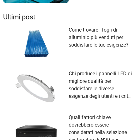
Ultimi post
Come trovare i fogli di
alluminio più venduti per
soddisfare le tue esigenze?
Chi produce i pannelli LED di
migliore qualità per
soddisfare le diverse
esigenze degli utenti e i criteri
di selezione dei fornitori?
Quali fattori chiave
dovrebbero essere
considerati nella selezione
dei fornitori di NVR per