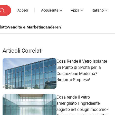
Accedi
Acquirente
Apps
Italiano
otto
Vendite e Marketing
anderen
Articoli Correlati
Cosa Rende il Vetro Isolante
un Punto di Svolta per la
Costruzione Moderna?
Rimarrai Sorpreso!
Cosa rende il vetro
smerigliato l'ingrediente
segreto nel design moderno?