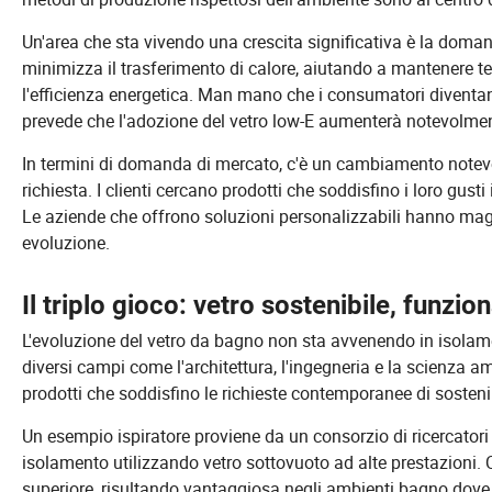
Un'area che sta vivendo una crescita significativa è la doman
minimizza il trasferimento di calore, aiutando a mantenere te
l'efficienza energetica. Man mano che i consumatori diventan
prevede che l'adozione del vetro low-E aumenterà notevolme
In termini di domanda di mercato, c'è un cambiamento notevo
richiesta. I clienti cercano prodotti che soddisfino i loro gusti 
Le aziende che offrono soluzioni personalizzabili hanno mag
evoluzione.
Il triplo gioco: vetro sostenibile, funzio
L'evoluzione del vetro da bagno non sta avvenendo in isolame
diversi campi come l'architettura, l'ingegneria e la scienza 
prodotti che soddisfino le richieste contemporanee di sostenib
Un esempio ispiratore proviene da un consorzio di ricercatori
isolamento utilizzando vetro sottovuoto ad alte prestazioni.
superiore, risultando vantaggiosa negli ambienti bagno dove l