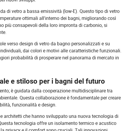
da di vetro a bassa emissività (low-E). Questo tipo di vetro
mperature ottimali all'interno dei bagni, migliorando così
o più consapevoli della loro impronta di carbonio, si
nte.
le verso design di vetro da bagno personalizzati e su
individuali, dai colori e motivi alle caratteristiche funzionali.
giori probabilità di prosperare nel panorama di mercato in
nale e stiloso per i bagni del futuro
nto; è guidata dalla cooperazione multidisciplinare tra
ambientale. Questa collaborazione è fondamentale per creare
ilità, funzionalità e design.
 e architetti che hanno sviluppato una nuova tecnologia di
 Questa tecnologia offre un isolamento termico e acustico
a privacy e il comfort sono cruciali. Tali innovazioni