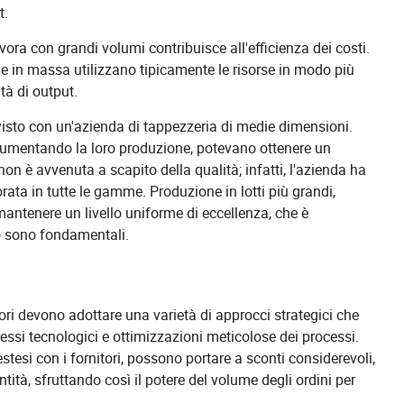
t.
avora con grandi volumi contribuisce all'efficienza dei costi.
 in massa utilizzano tipicamente le risorse in modo più
tà di output.
visto con un'azienda di tappezzeria di medie dimensioni.
e aumentando la loro produzione, potevano ottenere un
non è avvenuta a scapito della qualità; infatti, l'azienda ha
orata in tutte le gamme. Produzione in lotti più grandi,
 mantenere un livello uniforme di eccellenza, che è
co sono fondamentali.
ttori devono adottare una varietà di approcci strategici che
si tecnologici e ottimizzazioni meticolose dei processi.
 estesi con i fornitori, possono portare a sconti considerevoli,
ità, sfruttando così il potere del volume degli ordini per