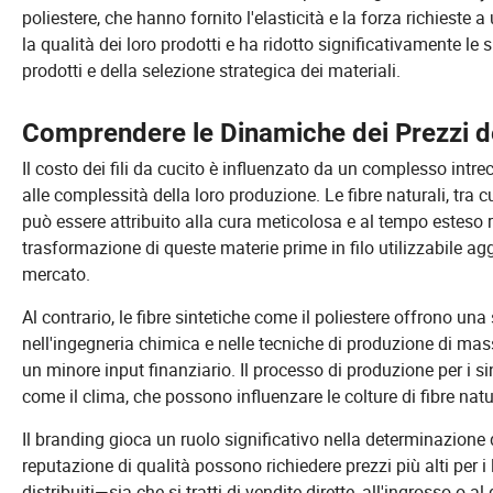
poliestere, che hanno fornito l'elasticità e la forza richies
la qualità dei loro prodotti e ha ridotto significativamente le
prodotti e della selezione strategica dei materiali.
Comprendere le Dinamiche dei Prezzi dei
Il costo dei fili da cucito è influenzato da un complesso intre
alle complessità della loro produzione. Le fibre naturali, tra
può essere attribuito alla cura meticolosa e al tempo esteso ric
trasformazione di queste materie prime in filo utilizzabile 
mercato.
Al contrario, le fibre sintetiche come il poliestere offrono u
nell'ingegneria chimica e nelle tecniche di produzione di ma
un minore input finanziario. Il processo di produzione per i s
come il clima, che possono influenzare le colture di fibre natu
Il branding gioca un ruolo significativo nella determinazione 
reputazione di qualità possono richiedere prezzi più alti per i lor
distribuiti—sia che si tratti di vendite dirette, all'ingrosso o 