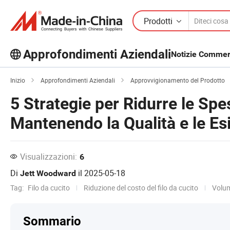
Prodotti
Approfondimenti Aziendali
Notizie Commerc
Scopri altri articoli popolari sugli
Inizio
Approfondimenti Aziendali
Approvvigionamento del Prodotto
Approfondimenti Aziendali!
Visualizza altro
5 Strategie per Ridurre le Spe
Mantenendo la Qualità e le Es
Visualizzazioni:
6
Di
il
2025-05-18
Jett Woodward
Tag:
Filo da cucito
Riduzione del costo del filo da cucito
Volum
Sommario