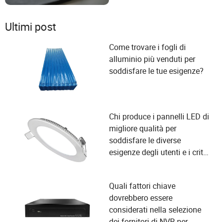
Ultimi post
Come trovare i fogli di
alluminio più venduti per
soddisfare le tue esigenze?
Chi produce i pannelli LED di
migliore qualità per
soddisfare le diverse
esigenze degli utenti e i criteri
di selezione dei fornitori?
Quali fattori chiave
dovrebbero essere
considerati nella selezione
dei fornitori di NVR per