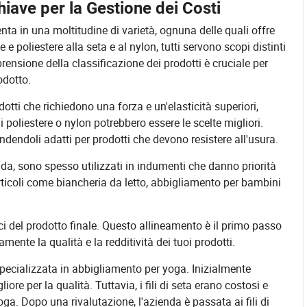
hiave per la Gestione dei Costi
senta in una moltitudine di varietà, ognuna delle quali offre
e poliestere alla seta e al nylon, tutti servono scopi distinti
nsione della classificazione dei prodotti è cruciale per
odotto.
otti che richiedono una forza e un'elasticità superiori,
i poliestere o nylon potrebbero essere le scelte migliori.
 rendendoli adatti per prodotti che devono resistere all'usura.
rbida, sono spesso utilizzati in indumenti che danno priorità
articoli come biancheria da letto, abbigliamento per bambini
ifici del prodotto finale. Questo allineamento è il primo passo
amente la qualità e la redditività dei tuoi prodotti.
ecializzata in abbigliamento per yoga. Inizialmente
ore per la qualità. Tuttavia, i fili di seta erano costosi e
ga. Dopo una rivalutazione, l'azienda è passata ai fili di