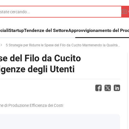
iali
Startup
Tendenze del Settore
Approvvigionamento del Prod
5 Strategie per Ridurre le Spese del Filo da Cucito Mantenendo la Qualità e le Esigenze degli Utenti
se del Filo da Cucito
igenze degli Utenti
e di Produzione Efficienza dei Costi