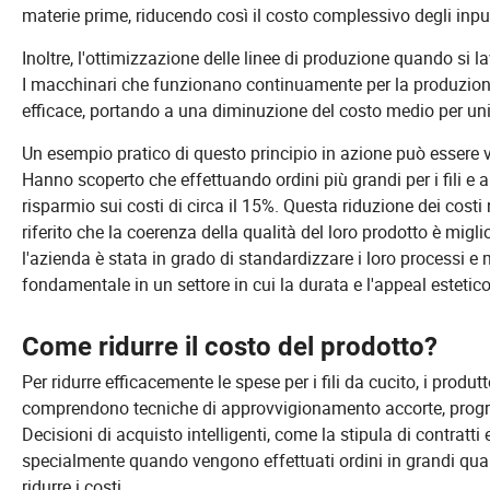
materie prime, riducendo così il costo complessivo degli inpu
Inoltre, l'ottimizzazione delle linee di produzione quando si l
I macchinari che funzionano continuamente per la produzione
efficace, portando a una diminuzione del costo medio per uni
Un esempio pratico di questo principio in azione può essere 
Hanno scoperto che effettuando ordini più grandi per i fili 
risparmio sui costi di circa il 15%. Questa riduzione dei costi 
riferito che la coerenza della qualità del loro prodotto è migli
l'azienda è stata in grado di standardizzare i loro processi e
fondamentale in un settore in cui la durata e l'appeal esteti
Come ridurre il costo del prodotto?
Per ridurre efficacemente le spese per i fili da cucito, i produ
comprendono tecniche di approvvigionamento accorte, progres
Decisioni di acquisto intelligenti, come la stipula di contratti
specialmente quando vengono effettuati ordini in grandi quant
ridurre i costi.