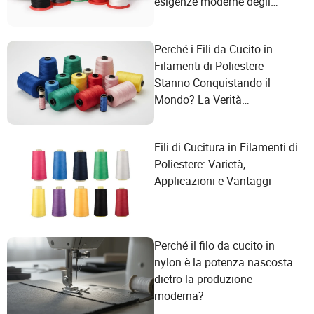
esigenze moderne degli
utenti?
Perché i Fili da Cucito in
Filamenti di Poliestere
Stanno Conquistando il
Mondo? La Verità
Sorprendente Dietro la
Rivoluzione Globale del
Fili di Cucitura in Filamenti di
Tessile!
Poliestere: Varietà,
Applicazioni e Vantaggi
Perché il filo da cucito in
nylon è la potenza nascosta
dietro la produzione
moderna?