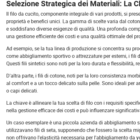
Selezione Strategica dei Materiali: La C
Il filo da cucito, componente integrale di vari prodotti, si pre
proprietà e benefici unici. La gamma di scelte varia dal cotone 
e soddisfano diverse esigenze di qualità. Una profonda compre
una gestione efficiente dei costi e una qualità ottimale del pr
Ad esempio, se la tua linea di produzione si concentra su prod
come abbigliamento sportivo o attrezzature per esterni, i fili d
Questi fili sintetici sono noti per la loro durata e flessibilità,
D'altra parte, i fili di cotone, noti per la loro consistenza mo
al comfort e a un tocco delicato sulla pelle. Sono ideali per 
o capi delicati.
La chiave è allineare la tua scelta di filo con i requisiti spec
nella gestione efficace dei costi e può influenzare significativ
Un caso esemplare è una piccola azienda di abbigliamento sp
utilizzavano fili di seta, supponendo che fossero la scelta migli
non offrivano l'elasticità necessaria per l'abbigliamento da yo