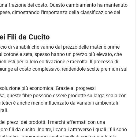
te a una frazione del costo. Questo cambiamento ha mantenuto
 spese, dimostrando l'importanza della classificazione dei
 Fili da Cucito
ccio di variabili che vanno dal prezzo delle materie prime
 cui cotone e seta, spesso hanno un prezzo più elevato, che
hiesti per la loro coltivazione e raccolta. Il processo di
aggiunge al costo complessivo, rendendole scelte premium sul
na soluzione più economica. Grazie ai progressi
ssa, queste fibre possono essere prodotte su larga scala con
intetici è anche meno influenzato da variabili ambientali
rali.
dei prezzi dei prodotti. I marchi affermati con una
o fili da cucito. Inoltre, i canali attraverso i quali i fili sono
al dettaglio—aggiungono anche livelli di costo dovuti alla