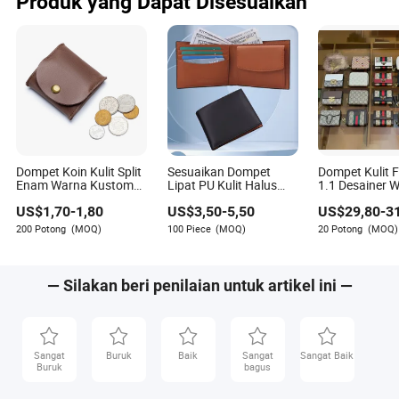
Produk yang Dapat Disesuaikan
Dompet Koin Kulit Split
Sesuaikan Dompet
Dompet Kulit 
Enam Warna Kustom
Lipat PU Kulit Halus
1.1 Desainer 
F&T Fashion
Pria Multifungsi
Pria Dompet Ku
US$
1,70
-
1,80
US$
3,50
-
5,50
US$
29,80
-
3
Cetakan Stensi
200 Potong
(MOQ)
100 Piece
(MOQ)
20 Potong
(MOQ)
— Silakan beri penilaian untuk artikel ini —
Sangat
Buruk
Baik
Sangat
Sangat Baik
Buruk
bagus