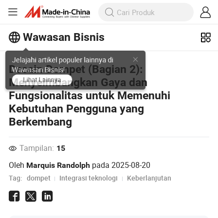
Wawasan Bisnis
Jelajahi artikel populer lainnya di
Desain Dompet (Bagian 2):
Wawasan Bisnis!
Menyeimbangkan Gaya dan
Lihat Lainnya
Fungsionalitas untuk Memenuhi
Kebutuhan Pengguna yang
Berkembang
Tampilan:
15
Oleh
pada
2025-08-20
Marquis Randolph
Tag:
dompet
Integrasi teknologi
Keberlanjutan