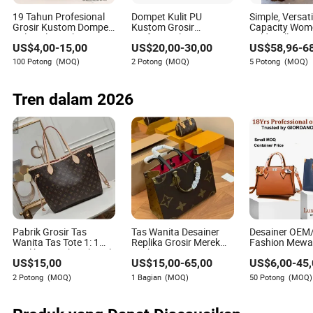
19 Tahun Profesional
Dompet Kulit PU
Simple, Versati
Grosir Kustom Dompet
Kustom Grosir
Capacity Wome
Kulit Asli untuk Tempat
Profesional Desainer
Fold Wallet
US$
4,00
-
15,00
US$
20,00
-
30,00
US$
58,96
-
6
Kartu Desainer Pintar
Cerdas Mewah Wanita
Mewah Wanita Pria
Sihir Dompet Wanita
100 Potong
(MOQ)
2 Potong
(MOQ)
5 Potong
(MOQ)
Telepon Sihir PU Wanita
untuk Tempat Kartu
Dompet Pria
Tren dalam 2026
Pabrik Grosir Tas
Tas Wanita Desainer
Desainer OE
Wanita Tas Tote 1: 1
Replika Grosir Merek
Fashion Mewa
Replika Merek Terkenal
Fashion Tas Tote
Tote Wanita C
US$
15,00
US$
15,00
-
65,00
US$
6,00
-
45
5. Tas Wanita AAA
Onthego Tas Belanja
Selempang Rep
Fashion Dompet Tas
Wanita Bahu 5A Tas
Grosir Tas Me
2 Potong
(MOQ)
1 Bagian
(MOQ)
50 Potong
(MOQ)
Mewah Tas Desainer
Sekolah Lapto
Belanja Kusto
Merek Tas Kulit