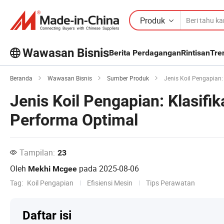
Produk
Wawasan Bisnis
Berita Perdagangan
Rintisan
Tre
Jelajahi artikel populer lainnya di
Beranda
Wawasan Bisnis
Sumber Produk
Jenis Koil Pengapian:
Wawasan Bisnis!
Lihat Lainnya
Jenis Koil Pengapian: Klasifi
Performa Optimal
Tampilan:
23
Oleh
pada
2025-08-06
Mekhi Mcgee
Tag:
Koil Pengapian
Efisiensi Mesin
Tips Perawatan
Daftar isi