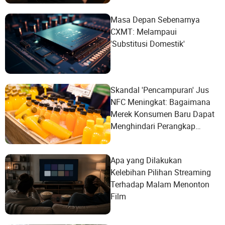
Masa Depan Sebenarnya
CXMT: Melampaui
'Substitusi Domestik'
Skandal 'Pencampuran' Jus
NFC Meningkat: Bagaimana
Merek Konsumen Baru Dapat
Menghindari Perangkap
Pemasaran Konseptual?
Apa yang Dilakukan
Kelebihan Pilihan Streaming
Terhadap Malam Menonton
Film