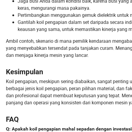
Jaga busi Anda dalam kondisi baik, karena busi yang 
keras, mengurangi masa pakainya.
Pertimbangkan menggunakan gemuk dielektrik untuk me
Gantilah koil pengapian dalam set daripada secara indi
keausan yang sama, untuk memastikan kinerja yang m
Ambil contoh, skenario di mana pemilik kendaraan mengabai
yang menyebabkan tersendat pada tanjakan curam. Menanga
dan menjaga kinerja mesin yang lancar.
Kesimpulan
Koil pengapian, meskipun sering diabaikan, sangat penting
berbagai jenis koil pengapian, peran pilihan material, dan
dan profesional dapat membuat keputusan yang tepat. Men
panjang dan operasi yang konsisten dari komponen mesin yan
FAQ
Q
: Apakah koil pengapian mahal sepadan dengan investasi