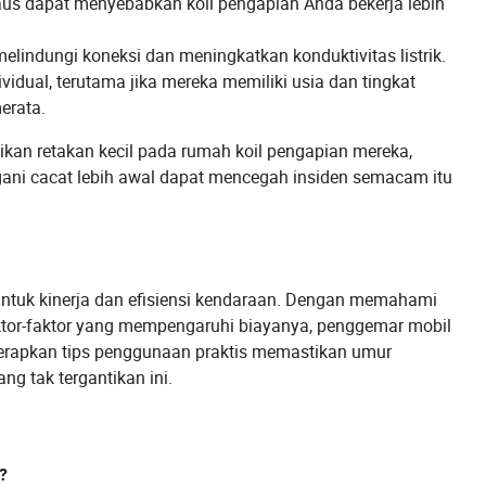
aus dapat menyebabkan koil pengapian Anda bekerja lebih
lindungi koneksi dan meningkatkan konduktivitas listrik.
vidual, terutama jika mereka memiliki usia dan tingkat
erata.
kan retakan kecil pada rumah koil pengapian mereka,
ni cacat lebih awal dapat mencegah insiden semacam itu
 untuk kinerja dan efisiensi kendaraan. Dengan memahami
 faktor-faktor yang mempengaruhi biayanya, penggemar mobil
erapkan tips penggunaan praktis memastikan umur
g tak tergantikan ini.
?