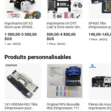
l'entretien, mais la plupart des têtes d'impression durent
entre 1 et 3 ans.
Puis-je remplacer une tête d'impression moi-même ?
Bien que le remplacement des têtes d'impression puisse
Imprimante Dtf A3
Imprimante UV DTF
XP600 Tête
60cm avec XP600
Leaf à forte vente 30cm
d'impression p
souvent être effectué de manière indépendante, il est
I3200 têtes
avec double XP600
XP600 Imprima
conseillé de se référer au manuel de votre imprimante ou
1 000,00
-
3 500,00
500,00
-
4 800,00
140,00
-
145,
d'impression pour
pour porte-clés en
Encre UV Impr
de demander l'assistance d'un professionnel pour éviter
l'impression de t-shirts
plastique, trophées,
jet d'encre Nou
$US
$US
1 Pièce
(MOQ)
et de hoodies
coupe
pièces d'impre
d'éventuels dommages.
1 Jeu
(MOQ)
1 Pièce
(MOQ)
haute qualité
Comment savoir quand remplacer ma tête d'impression
Produits personnalisables
?
Des signes tels que des impressions striées, des couleurs
manquantes ou des problèmes fréquents de qualité
d'impression indiquent généralement la nécessité d'un
remplacement.
141-000044-962 Tête
Original 99% Nouvelle
Pièces de nouv
d'impression pour
tête d'impression 711
imprimante d'o