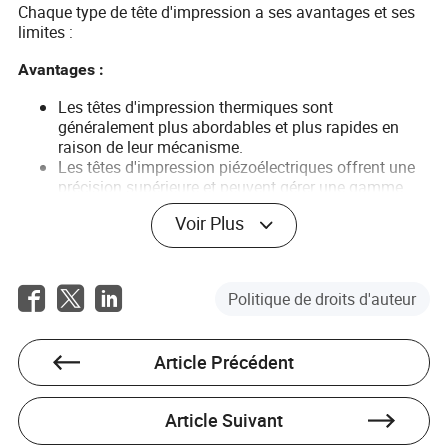
Chaque type de tête d'impression a ses avantages et ses
limites :
Avantages :
Les têtes d'impression thermiques sont
généralement plus abordables et plus rapides en
raison de leur mécanisme.
Les têtes d'impression piézoélectriques offrent une
précision supérieure et peuvent gérer une gamme
plus large de types d'encre.
Voir Plus
Les têtes d'impression à jet d'encre continu
conviennent aux besoins d'impression à grande
vitesse.
Politique de droits d'auteur
Inconvénients :
Les têtes d'impression thermiques ne supportent pas
Article Précédent
tous les types d'encre et pourraient être moins
durables.
Les modèles piézoélectriques peuvent être plus
Article Suivant
coûteux à l'achat.
Les systèmes à jet d'encre continu peuvent