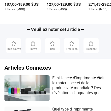
Intermec Easycoder
pour imprimante Epson
C1q10A Tête
Aiyana Sosa
187,00
-
189,00
$US
127,00
-
129,00
$US
271,43
-
292,
Pd41 Pd42 Imprimante
T120
d'impression 7
d'étiquettes thermique
d'imprimante 
5 Pièces
(MOQ)
5 Pièces
(MOQ)
1 Pièce
(MOQ)
Auteur
200dpi
Designjet T12
T130 T525 T5
Série Tête d'i
Aiyana Sosa est une écrivaine talentueuse dans le
HP-711 Kit de
remplacement 
secteur des bureaux et de l'éducation, spécialisée dans
— Veuillez noter cet article —
d'impression
l'évaluation de l'évolutivité des fournisseurs dans ce
domaine. Avec un sens aigu du détail et une passion
pour aider les entreprises à prospérer, l'expertise
d'Aiyana est recherchée par les entreprises souhaitant
Très pauvre
Pauvre
Bon
Très bien
Excellent
étendre leurs opérations.
Articles Connexes
Et si l'encre d'imprimante était
le moteur secret de la
productivité mondiale ? Des
révélations choquantes que
chaque acheteur devrait
connaître !
Quel type d'imprimante