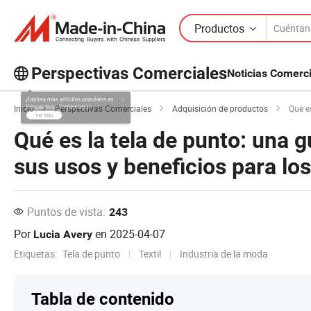
Productos
Perspectivas Comerciales
Noticias Comerc
¡Explora más artículos populares en
Inicio
Perspectivas Comerciales
Adquisición de productos
Qué es l
Perspectivas Comerciales!
Qué es la tela de punto: una 
Ver Más
sus usos y beneficios para l
Puntos de vista:
243
Por
en
2025-04-07
Lucia Avery
Etiquetas:
Tela de punto
Textil
Industria de la moda
Tabla de contenido