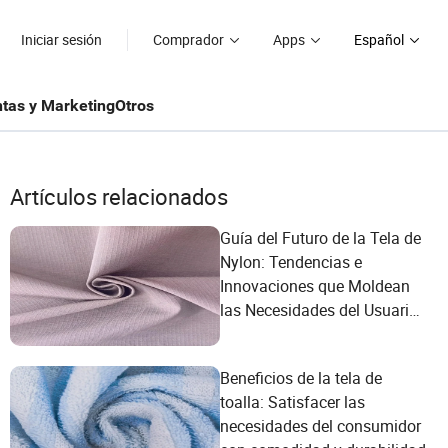
Iniciar sesión
Comprador
Apps
Español
tas y Marketing
Otros
Artículos relacionados
Guía del Futuro de la Tela de
Nylon: Tendencias e
Innovaciones que Moldean
las Necesidades del Usuario
en Tejido y Crochet
Beneficios de la tela de
toalla: Satisfacer las
necesidades del consumidor