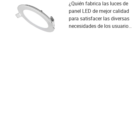
¿Quién fabrica las luces de
panel LED de mejor calidad
para satisfacer las diversas
necesidades de los usuarios
y los criterios de selección de
proveedores?