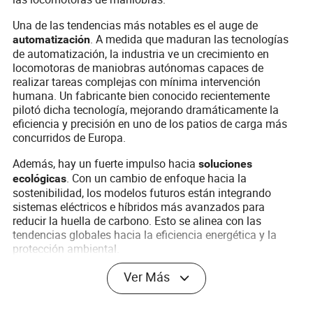
Una de las tendencias más notables es el auge de
. A medida que maduran las tecnologías
automatización
de automatización, la industria ve un crecimiento en
locomotoras de maniobras autónomas capaces de
realizar tareas complejas con mínima intervención
humana. Un fabricante bien conocido recientemente
pilotó dicha tecnología, mejorando dramáticamente la
eficiencia y precisión en uno de los patios de carga más
concurridos de Europa.
Además, hay un fuerte impulso hacia
soluciones
. Con un cambio de enfoque hacia la
ecológicas
sostenibilidad, los modelos futuros están integrando
sistemas eléctricos e híbridos más avanzados para
reducir la huella de carbono. Esto se alinea con las
tendencias globales hacia la eficiencia energética y la
protección ambiental.
La evolución de
, empleando IoT
diagnósticos inteligentes
Ver Más
e IA, permite estrategias de mantenimiento proactivas. Al
predecir el desgaste, los operadores pueden prevenir