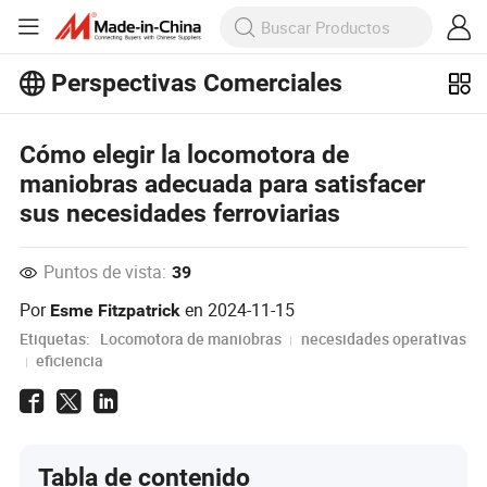
Perspectivas Comerciales
¡Explora más artículos populares en
Perspectivas Comerciales!
Cómo elegir la locomotora de
Ver Más
maniobras adecuada para satisfacer
sus necesidades ferroviarias
Puntos de vista:
39
Por
en
2024-11-15
Esme Fitzpatrick
Etiquetas:
Locomotora de maniobras
necesidades operativas
eficiencia
Tabla de contenido