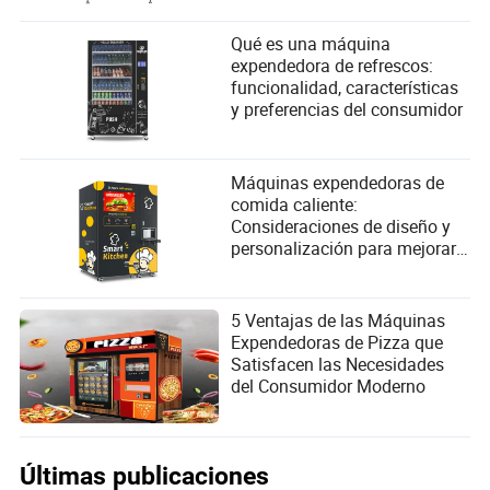
significativamente al discurso sobre los avances
tecnológicos y las tendencias del mercado en la
Qué es una máquina
electrónica de consumo.
expendedora de refrescos:
funcionalidad, características
y preferencias del consumidor
Máquinas expendedoras de
comida caliente:
Consideraciones de diseño y
personalización para mejorar
la experiencia del consumidor
5 Ventajas de las Máquinas
Expendedoras de Pizza que
Satisfacen las Necesidades
del Consumidor Moderno
Últimas publicaciones