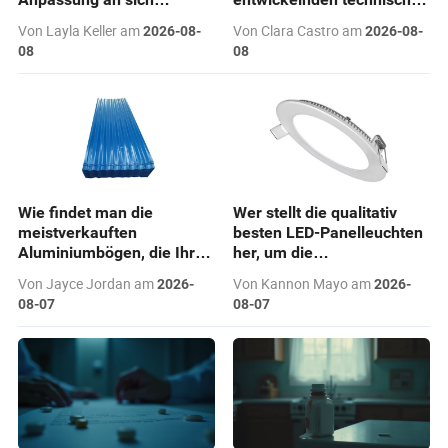
entwickelnde
Bedürfnisse und den
Von Layla Keller am
Von Clara Castro am
2026-08-
2026-08-
Benutzerbedürfnisse und
Benutzerkomfort bereithält
08
08
Nutzung technologischer
Fortschritte
Wie findet man die
Wer stellt die qualitativ
meistverkauften
besten LED-Panelleuchten
Aluminiumbögen, die Ihren
her, um die
Bedürfnissen
unterschiedlichen
Von Jayce Jordan am
Von Kannon Mayo am
2026-
2026-
entsprechen?
Benutzerbedürfnisse und
08-07
08-07
Auswahlkriterien der
Lieferanten zu erfüllen?