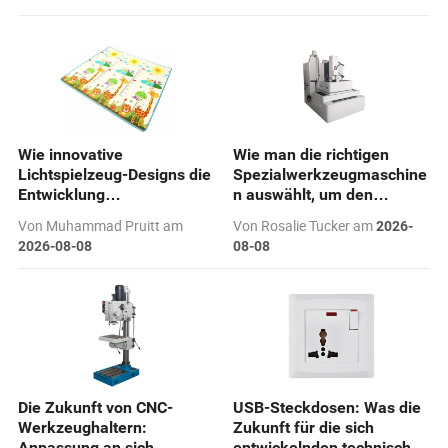
Wie innovative
Wie man die richtigen
Lichtspielzeug-Designs die
Spezialwerkzeugmaschine
Entwicklung
n auswählt, um den
transformieren und die
Produktionsbedarf zu
Von Muhammad Pruitt am
Von Rosalie Tucker am
2026-
Sicherheitsbedürfnisse
decken
2026-08-08
08-08
von Kindern erfüllen
Die Zukunft von CNC-
USB-Steckdosen: Was die
Werkzeughaltern:
Zukunft für die sich
Anpassung an sich
entwickelnden technischen