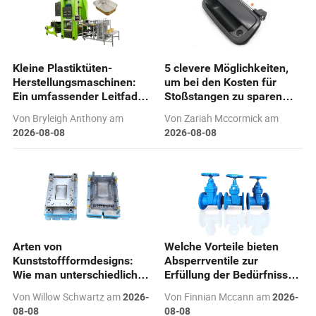
Kleine Plastiktüten-
5 clevere Möglichkeiten,
Herstellungsmaschinen:
um bei den Kosten für
Ein umfassender Leitfaden
Stoßstangen zu sparen
zur Auswahl und Erfüllung
und gleichzeitig Ihre
Von Bryleigh Anthony am
Von Zariah Mccormick am
der Benutzerbedürfnisse
Bedürfnisse zu erfüllen
2026-08-08
2026-08-08
Arten von
Welche Vorteile bieten
Kunststoffformdesigns:
Absperrventile zur
Wie man unterschiedliche
Erfüllung der Bedürfnisse
Benutzerbedürfnisse in der
industrieller Anwender?
Von Willow Schwartz am
Von Finnian Mccann am
2026-
2026-
Fertigung erfüllt?
08-08
08-08