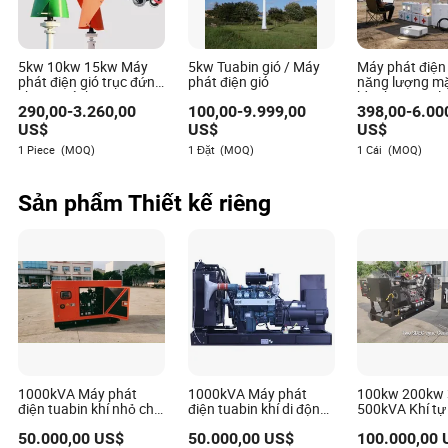
Jaxyn Giles là một nhà viết bài nổi bật chuyên về lĩnh
vực thiết bị và linh kiện công nghiệp. Với sự hiểu biết
sâu sắc về những phức tạp liên quan đến việc đánh
5kw 10kw 15kw Máy
5kw Tuabin gió / Máy
Máy phát điện 
giá khả năng mở rộng của sản phẩm, Jaxyn đã tạo
phát điện gió trục đứng
phát điện gió
năng lượng mặ
dựng được một vị trí riêng cho mình trong ngành.
cho gia đình
bền bỉ: Năng 
290,00
-
3.260,00
100,00
-
9.999,00
398,00
-
6.00
tĩnh cho ngôi 
bạn
US$
US$
US$
1 Piece
(MOQ)
1 Đặt
(MOQ)
1 Cái
(MOQ)
Sản phẩm Thiết kế riêng
1000kVA Máy phát
1000kVA Máy phát
100kw 200kw
điện tuabin khí nhỏ cho
điện tuabin khí di động
500kVA Khí tự
máy phát khí
nhỏ yên tĩnh cho máy
Biogas Máy ph
50.000,00
US$
50.000,00
US$
100.000,00
phát điện khí
tuabin