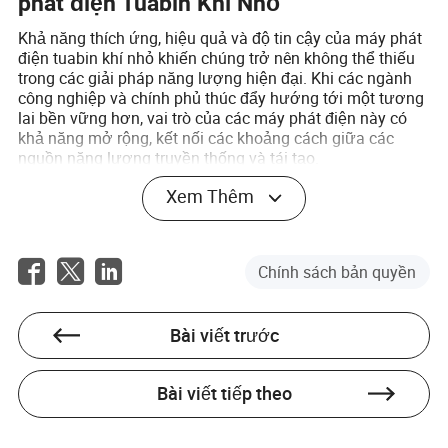
phát điện Tuabin Khí Nhỏ
Khả năng thích ứng, hiệu quả và độ tin cậy của máy phát
điện tuabin khí nhỏ khiến chúng trở nên không thể thiếu
trong các giải pháp năng lượng hiện đại. Khi các ngành
công nghiệp và chính phủ thúc đẩy hướng tới một tương
lai bền vững hơn, vai trò của các máy phát điện này có
khả năng mở rộng, kết nối các khoảng cách giữa các
nguồn năng lượng truyền thống và tái tạo.
Xem Thêm
Câu hỏi Thường gặp
Q: Các loại nhiên liệu nào mà máy phát điện tuabin khí
nhỏ có thể sử dụng?
Chính sách bản quyền
A: Chúng rất linh hoạt và có thể hoạt động trên nhiều loại
nhiên liệu như khí tự nhiên, dầu diesel và nhiên liệu sinh
Bài viết trước
học.
Q: Các máy phát điện tuabin khí nhỏ có thân thiện với
Bài viết tiếp theo
môi trường không?
A: Có, chúng được thiết kế để hiệu quả, và tỷ lệ khí thải