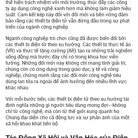
thể hiện trách nhiệm với môi trường, thúc đẩy các công
ty áp dụng công nghệ xanh hơn mà không làm giảm hiệu
suất. Cam kết kép này đối với đổi mới và bền vững đảm
bảo rằng các thiết bị điện tử vẫn đứng đầu trong sự phát
triển của ngành công nghiệp.
Ngành công nghiệp trò chơi cũng đã được biến đổi bởi
các thiết bị điện tử theo xu hướng. Các thiết bị thực tế ảo
(VR) và thực tế tăng cường (AR) tạo ra những trải nghiệm
sống động mà trước đây chỉ có trong khoa học viễn
tưởng. Những đổi mới này không chỉ mang tính giải trí;
chúng còn có ứng dụng trong giáo dục, y tế và công
nghiệp, chứng minh rằng các đổi mới công nghệ tiêu
dùng lan tỏa ra ngoài để ảnh hưởng đến nhiều lĩnh vực
khác nhau.
Với mỗi bước tiến, các thiết bị điện tử theo xu hướng tái
định nghĩa những gì người tiêu dùng mong đợi—không
chỉ từ công nghệ, mà còn từ thế giới xung quanh họ.
Chúng đại diện cho cả động lực và sự phản ánh của một
xã hội khao khát tiến bộ.
Tác Động Xã Hội và Văn Hóa của Điện