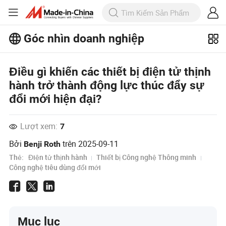
Góc nhìn doanh nghiệp
Khám phá thêm các bài viết phổ biến
trên Business Insights!
Điều gì khiến các thiết bị điện tử thịnh
Xem Thêm
hành trở thành động lực thúc đẩy sự
đổi mới hiện đại?
Lượt xem:
7
Bởi
trên
2025-09-11
Benji Roth
Thẻ:
Điện tử thịnh hành
Thiết bị Công nghệ Thông minh
Công nghệ tiêu dùng đổi mới
Mục lục