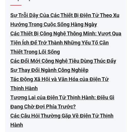
Sự Trỗi Dậy Của Các Thiết Bị Điện Tử Theo Xu
Hướng Trong Cuộc Sống Hàng Ngày
Các Thiết Bị Công Nghệ Thông Minh: Vượt Qua
Tiện Ích Để Trở Thành Những Yếu Tố Cần
Thiết Trong Lối Sống
Các Đổi Mới Công Nghệ Tiêu Dùng Thúc Đẩy
Sự Thay Đổi Ngành Công Nghiệp
Tác Động Xã Hội và Văn Hóa của Điện Tử
Thịnh Hành
Tương Lai của Điện Tử Thịnh Hành: Điều Gì
Đang Chờ Đợi Phía Trước?
Các Câu Hỏi Thường Gặp Về Điện Tử Thịnh
Hành