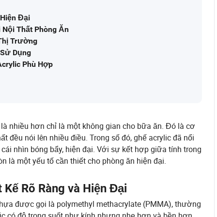
 Hiện Đại
i Nội Thất Phòng Ăn
 Thị Trường
o Sử Dụng
crylic Phù Hợp
 là nhiều hơn chỉ là một không gian cho bữa ăn. Đó là cơ
ất đều nói lên nhiều điều. Trong số đó, ghế acrylic đã nổi
ái nhìn bóng bẩy, hiện đại. Với sự kết hợp giữa tính trong
n là một yếu tố cần thiết cho phòng ăn hiện đại.
t Kế Rõ Ràng và Hiện Đại
 nhựa được gọi là polymethyl methacrylate (PMMA), thường
ylic có độ trong suốt như kính nhưng nhẹ hơn và bền hơn