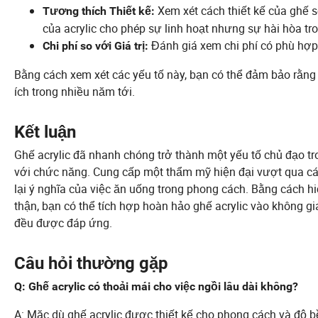
Xem xét cách thiết kế của ghế sẽ
Tương thích Thiết kế:
của acrylic cho phép sự linh hoạt nhưng sự hài hòa tro
Đánh giá xem chi phí có phù hợp 
Chi phí so với Giá trị:
Bằng cách xem xét các yếu tố này, bạn có thể đảm bảo rằng 
ích trong nhiều năm tới.
Kết luận
Ghế acrylic đã nhanh chóng trở thành một yếu tố chủ đạo t
với chức năng. Cung cấp một thẩm mỹ hiện đại vượt qua các
lại ý nghĩa của việc ăn uống trong phong cách. Bằng cách h
thận, bạn có thể tích hợp hoàn hảo ghế acrylic vào không 
đều được đáp ứng.
Câu hỏi thường gặp
Q: Ghế acrylic có thoải mái cho việc ngồi lâu dài không?
A: Mặc dù ghế acrylic được thiết kế cho phong cách và độ bề