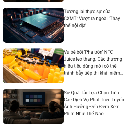
Tương lai thực sự của
CXMT: Vượt ra ngoài 'Thay
thế nội địa'
Vụ bê bối 'Pha trộn' NFC
Juice leo thang: Các thương
hiệu tiêu dùng mới có thể
tránh bẫy tiếp thị khái niệm
như thế nào?
Sự Quá Tải Lựa Chọn Trên
Các Dịch Vụ Phát Trực Tuyến
Ảnh Hưởng Đến Đêm Xem
Phim Như Thế Nào