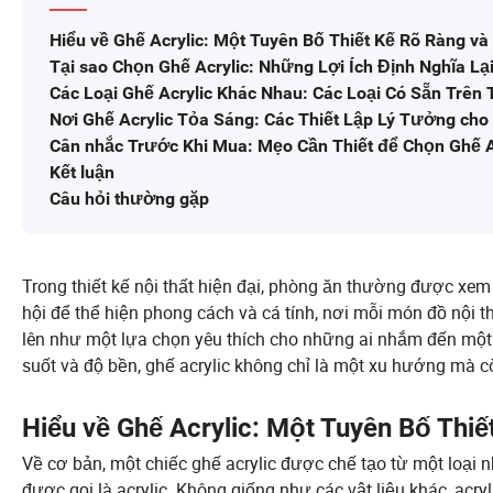
Hiểu về Ghế Acrylic: Một Tuyên Bố Thiết Kế Rõ Ràng và
Tại sao Chọn Ghế Acrylic: Những Lợi Ích Định Nghĩa Lạ
Các Loại Ghế Acrylic Khác Nhau: Các Loại Có Sẵn Trên
Nơi Ghế Acrylic Tỏa Sáng: Các Thiết Lập Lý Tưởng ch
Cân nhắc Trước Khi Mua: Mẹo Cần Thiết để Chọn Ghế A
Kết luận
Câu hỏi thường gặp
Trong thiết kế nội thất hiện đại, phòng ăn thường được xem
hội để thể hiện phong cách và cá tính, nơi mỗi món đồ nội th
lên như một lựa chọn yêu thích cho những ai nhắm đến một c
suốt và độ bền, ghế acrylic không chỉ là một xu hướng mà cò
Hiểu về Ghế Acrylic: Một Tuyên Bố Thiế
Về cơ bản, một chiếc ghế acrylic được chế tạo từ một loại
được gọi là acrylic. Không giống như các vật liệu khác, acr