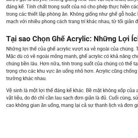
đáng kể. Tính chất trong suốt của nó cho phép thực hiện các 
trong các thiết lập phòng ăn. Không giống như ghế gỗ hoặc k
mạch với nhiều phong cách trang trí khác nhau, từ tối giản đ
Tại sao Chọn Ghế Acrylic: Những Lợi Í
Những lợi thế của ghế acrylic vượt xa vẻ ngoài của chúng. 
Mặc dù có vẻ ngoài mỏng manh, ghế acrylic có khả năng chố
chúng bền lâu. Hơn nữa, tính trong suốt của chúng có thể t
trọng cho các khu vực ăn uống nhỏ hơn. Acrylic cũng chống t
trường khác nhau.
Vệ sinh là một lợi thế đáng kể khác. Bề mặt không xốp của a
vật liệu, do đó chỉ cần lau sạch đơn giản là đủ. Cuối cùng, 
cao không gian ăn uống, mang lại cả sự thanh lịch và đơn g