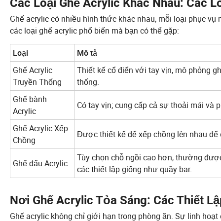
Các Loại Ghế Acrylic Khác Nhau: Các L
Ghế acrylic có nhiều hình thức khác nhau, mỗi loại phục vụ 
các loại ghế acrylic phổ biến mà bạn có thể gặp:
Loại
Mô tả
Ghế Acrylic
Thiết kế cổ điển với tay vịn, mô phỏng g
Truyền Thống
thống.
Ghế bành
Có tay vịn; cung cấp cả sự thoải mái và 
Acrylic
Ghế Acrylic Xếp
Được thiết kế để xếp chồng lên nhau để 
Chồng
Tùy chọn chỗ ngồi cao hơn, thường đượ
Ghế đẩu Acrylic
các thiết lập giống như quầy bar.
Nơi Ghế Acrylic Tỏa Sáng: Các Thiết 
Ghế acrylic không chỉ giới hạn trong phòng ăn. Sự linh hoạ