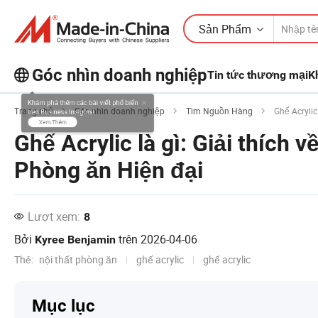
Sản Phẩm
Góc nhìn doanh nghiệp
Tin tức thương mại
K
Khám phá thêm các bài viết phổ biến
Trang chủ
Góc nhìn doanh nghiệp
Tìm Nguồn Hàng
Ghế Acrylic 
trên Business Insights!
Ghế Acrylic là gì: Giải thích 
Xem Thêm
Phòng ăn Hiện đại
Lượt xem:
8
Bởi
trên
2026-04-06
Kyree Benjamin
Thẻ:
nội thất phòng ăn
ghế acrylic
ghế acrylic
Mục lục