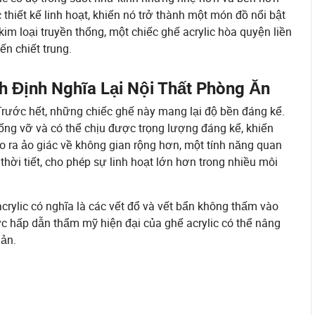
thiết kế linh hoạt, khiến nó trở thành một món đồ nổi bật
im loại truyền thống, một chiếc ghế acrylic hòa quyện liền
ến chiết trung.
ch Định Nghĩa Lại Nội Thất Phòng Ăn
Trước hết, những chiếc ghế này mang lại độ bền đáng kể.
ng vỡ và có thể chịu được trọng lượng đáng kể, khiến
ạo ra ảo giác về không gian rộng hơn, một tính năng quan
hời tiết, cho phép sự linh hoạt lớn hơn trong nhiều môi
crylic có nghĩa là các vết đổ và vết bẩn không thấm vào
sức hấp dẫn thẩm mỹ hiện đại của ghế acrylic có thể nâng
iản.