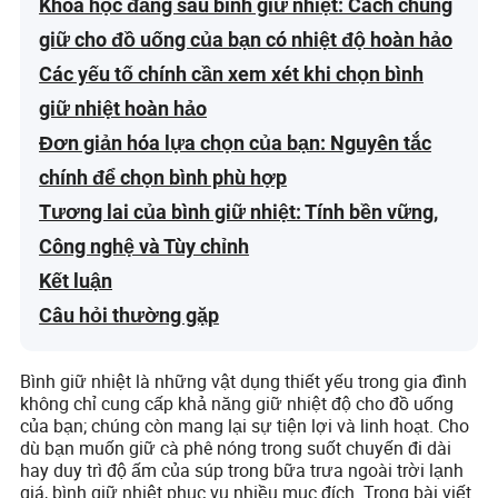
Khoa học đằng sau bình giữ nhiệt: Cách chúng
giữ cho đồ uống của bạn có nhiệt độ hoàn hảo
Các yếu tố chính cần xem xét khi chọn bình
giữ nhiệt hoàn hảo
Đơn giản hóa lựa chọn của bạn: Nguyên tắc
chính để chọn bình phù hợp
Tương lai của bình giữ nhiệt: Tính bền vững,
Công nghệ và Tùy chỉnh
Kết luận
Câu hỏi thường gặp
Bình giữ nhiệt là những vật dụng thiết yếu trong gia đình
không chỉ cung cấp khả năng giữ nhiệt độ cho đồ uống
của bạn; chúng còn mang lại sự tiện lợi và linh hoạt. Cho
dù bạn muốn giữ cà phê nóng trong suốt chuyến đi dài
hay duy trì độ ấm của súp trong bữa trưa ngoài trời lạnh
giá, bình giữ nhiệt phục vụ nhiều mục đích. Trong bài viết