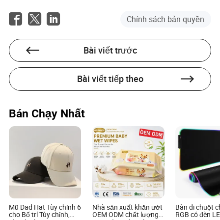
Nhiều bình giữ nhiệt, đặc biệt là những bình làm từ thép
Chính sách bản quyền
không gỉ, có thể tái chế. Điều cần thiết là xác minh với
hướng dẫn tái chế địa phương của bạn.
Bài viết trước
Bài viết tiếp theo
Peyton Graham
Tác giả
Bán Chạy Nhất
Peyton Graham là một tác giả dày dạn kinh nghiệm
với nhiều kinh nghiệm trong lĩnh vực hàng tiêu dùng
công nghiệp nhẹ. Ông hoạt động trong ngành điện và
điện tử, chuyên phân tích xu hướng thị trường và sở
thích của người tiêu dùng trong thị trường hàng tiêu
dùng công nghiệp nhẹ.
Mũ Dad Hat Tùy chỉnh 6
Nhà sản xuất khăn ướt
Bàn di chuột 
cho Bố trí Tùy chỉnh,
OEM ODM chất lượng
RGB có đèn L