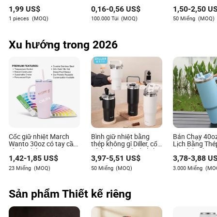
Tùy chỉnh Logo mũ đội
cao giá cả phải chăng
1,99
US$
0,16
-
0,56
US$
1,50
-
2,50
US
bóng chày cho nam
cho trẻ em tại Nhật Bản
giới thể thao
và Hàn Quốc ở
1 pieces
(MOQ)
100.000 Túi
(MOQ)
50 Miếng
(MOQ)
Quanzhou Tianjiao
Xu hướng trong 2026
Cốc giữ nhiệt March
Bình giữ nhiệt bằng
Bán Chạy 40o
Wanto 30oz có tay cầm
thép không gỉ Diller, cốc
Lịch Bằng Th
và ống hút
cách nhiệt, cốc du lịch,
Gỉ Cách Nhiệt
1,42
-
1,85
US$
3,97
-
5,51
US$
3,78
-
3,88
US
bình giữ nhiệt ngoài
Cầm
trời
23 Miếng
(MOQ)
50 Miếng
(MOQ)
3.000 Miếng
(MO
Sản phẩm Thiết kế riêng