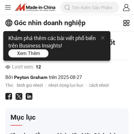
Góc nhìn doanh nghiệp
Khám phá thêm các bài viết phổ biến
Bình Giữ Nhiệt: Cách Chọn Lựa Tốt
trên Business Insights!
Nhất Cho Nhu Cầu Của Bạn
Xem Thêm
Lượt xem:
12
Bởi
trên
2025-08-27
Peyton Graham
Thẻ:
bình giữ nhiệt
nhiệt động lực học
cách nhiệt
Mục lục