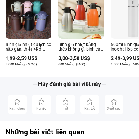
Bình giữ nhiệt du lịch có
Bình giữ nhiệt bằng
500ml Bình giữ
nắp gắn, thiết kế di
thép không gỉ, bình cà
inox hai lớp c
động với đèn LED hiển
phê cách nhiệt, bình
1,99
-
2,59
US$
3,00
-
3,50
US$
2,49
-
3,99
US
thị nhiệt độ
đựng nước nóng lạnh,
bình inox, bình giữ nhiệt
2.000 Miếng
(MOQ)
600 Miếng
(MOQ)
1.000 Miếng
(MO
— Hãy đánh giá bài viết này —
Rất nghèo
Nghèo
Tốt
Rất tốt
Xuất sắc
Những bài viết liên quan