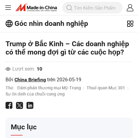
Góc nhìn doanh nghiệp
Khám phá thêm các bài viết phổ biến
Trump ở Bắc Kinh – Các doanh nghiệp
trên Business Insights!
Xem Thêm
có thể mong đợi gì từ các cuộc họp?
Lượt xem:
10
Bởi
trên
2026-05-19
China Briefing
Thẻ:
Đàm phán thương mại Mỹ-Trung
Thuế quan Mục 301
Sự ổn định của chuỗi cung ứng
Mục lục