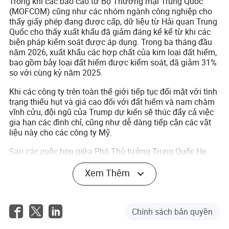
Trong khi các báo cáo từ Bộ Thương mại Trung Quốc
(MOFCOM) cũng như các nhóm ngành công nghiệp cho
thấy giấy phép đang được cấp, dữ liệu từ Hải quan Trung
Quốc cho thấy xuất khẩu đã giảm đáng kể kể từ khi các
biện pháp kiểm soát được áp dụng. Trong ba tháng đầu
năm 2026, xuất khẩu các hợp chất của kim loại đất hiếm,
bao gồm bảy loại đất hiếm được kiểm soát, đã giảm 31%
so với cùng kỳ năm 2025.
Khi các công ty trên toàn thế giới tiếp tục đối mặt với tình
trạng thiếu hụt và giá cao đối với đất hiếm và nam châm
vĩnh cửu, đội ngũ của Trump dự kiến sẽ thúc đẩy cả việc
gia hạn các đình chỉ, cũng như dễ dàng tiếp cận các vật
liệu này cho các công ty Mỹ.
Sau các cuộc họp giữa Phó Thủ tướng Trung Quốc He
Lifeng, Bộ trưởng Tài chính Mỹ Scott Bessent, và Đại sứ
Thương mại Greer tại Paris vào tháng Ba, Greer nói với
Xem Thêm
các phóng viên rằng hai bên đã thảo luận về việc duy trì
thỏa thuận song phương đạt được vào tháng Mười, đặc
biệt là liên quan đến việc cung cấp đất hiếm.
Chính sách bản quyền
Một quan chức của Trump nói với
New York Times
vào Chủ