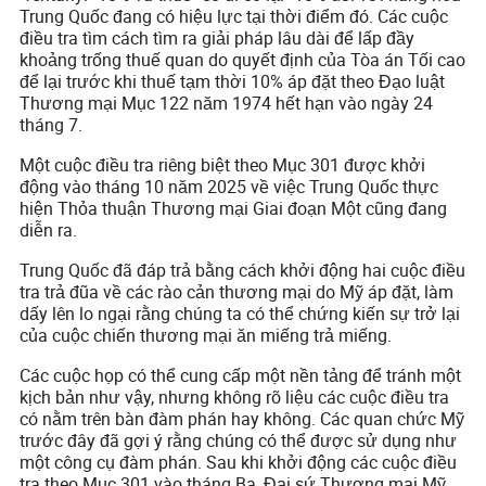
Trung Quốc đang có hiệu lực tại thời điểm đó. Các cuộc
điều tra tìm cách tìm ra giải pháp lâu dài để lấp đầy
khoảng trống thuế quan do quyết định của Tòa án Tối cao
để lại trước khi thuế tạm thời 10% áp đặt theo Đạo luật
Thương mại Mục 122 năm 1974 hết hạn vào ngày 24
tháng 7.
Một cuộc điều tra riêng biệt theo Mục 301 được khởi
động vào tháng 10 năm 2025 về việc Trung Quốc thực
hiện Thỏa thuận Thương mại Giai đoạn Một cũng đang
diễn ra.
Trung Quốc đã đáp trả bằng cách khởi động hai cuộc điều
tra trả đũa về các rào cản thương mại do Mỹ áp đặt, làm
dấy lên lo ngại rằng chúng ta có thể chứng kiến sự trở lại
của cuộc chiến thương mại ăn miếng trả miếng.
Các cuộc họp có thể cung cấp một nền tảng để tránh một
kịch bản như vậy, nhưng không rõ liệu các cuộc điều tra
có nằm trên bàn đàm phán hay không. Các quan chức Mỹ
trước đây đã gợi ý rằng chúng có thể được sử dụng như
một công cụ đàm phán. Sau khi khởi động các cuộc điều
tra theo Mục 301 vào tháng Ba, Đại sứ Thương mại Mỹ