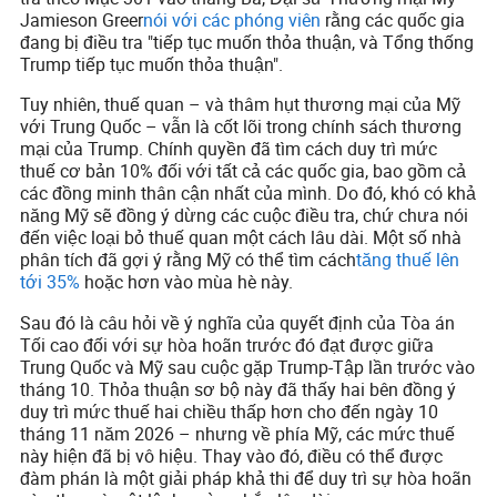
Jamieson Greer
nói với các phóng viên
rằng các quốc gia
đang bị điều tra "tiếp tục muốn thỏa thuận, và Tổng thống
Trump tiếp tục muốn thỏa thuận".
Tuy nhiên, thuế quan – và thâm hụt thương mại của Mỹ
với Trung Quốc – vẫn là cốt lõi trong chính sách thương
mại của Trump. Chính quyền đã tìm cách duy trì mức
thuế cơ bản 10% đối với tất cả các quốc gia, bao gồm cả
các đồng minh thân cận nhất của mình. Do đó, khó có khả
năng Mỹ sẽ đồng ý dừng các cuộc điều tra, chứ chưa nói
đến việc loại bỏ thuế quan một cách lâu dài. Một số nhà
phân tích đã gợi ý rằng Mỹ có thể tìm cách
tăng thuế lên
tới 35%
hoặc hơn vào mùa hè này.
Sau đó là câu hỏi về ý nghĩa của quyết định của Tòa án
Tối cao đối với sự hòa hoãn trước đó đạt được giữa
Trung Quốc và Mỹ sau cuộc gặp Trump-Tập lần trước vào
tháng 10. Thỏa thuận sơ bộ này đã thấy hai bên đồng ý
duy trì mức thuế hai chiều thấp hơn cho đến ngày 10
tháng 11 năm 2026 – nhưng về phía Mỹ, các mức thuế
này hiện đã bị vô hiệu. Thay vào đó, điều có thể được
đàm phán là một giải pháp khả thi để duy trì sự hòa hoãn