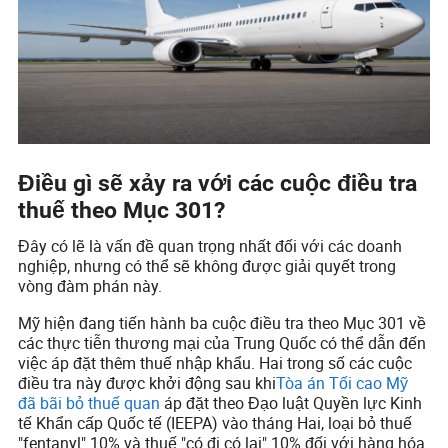
Điều gì sẽ xảy ra với các cuộc điều tra
thuế theo Mục 301?
Đây có lẽ là vấn đề quan trọng nhất đối với các doanh
nghiệp, nhưng có thể sẽ không được giải quyết trong
vòng đàm phán này.
Mỹ hiện đang tiến hành ba cuộc điều tra theo Mục 301 về
các thực tiễn thương mại của Trung Quốc có thể dẫn đến
việc áp đặt thêm thuế nhập khẩu. Hai trong số các cuộc
điều tra này được khởi động sau khi
Tòa án Tối cao Mỹ
đã bãi bỏ thuế quan
áp đặt theo Đạo luật Quyền lực Kinh
tế Khẩn cấp Quốc tế (IEEPA) vào tháng Hai, loại bỏ thuế
"fentanyl" 10% và thuế "có đi có lại" 10% đối với hàng hóa