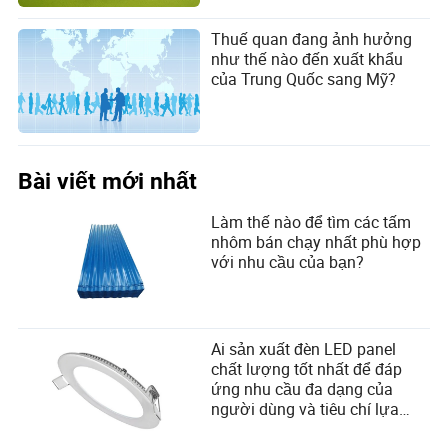
nghiệp có thể đối mặt với một cuộc tính toán thuế quan
mới trong vòng vài tháng.
Thuế quan đang ảnh hưởng
như thế nào đến xuất khẩu
của Trung Quốc sang Mỹ?
China Briefing
Bài viết mới nhất
Tác giả
Làm thế nào để tìm các tấm
China Briefing là một trong năm ấn phẩm khu vực của
nhôm bán chạy nhất phù hợp
Asia Briefing, được hỗ trợ bởi Dezan Shira &
với nhu cầu của bạn?
Associates, công ty đã hỗ trợ các nhà đầu tư nước
ngoài vào Trung Quốc từ năm 1992 thông qua các
văn phòng tại Bắc Kinh, Thiên Tân, Đại Liên, Thanh
Đảo, Thượng Hải, Hàng Châu, Ninh Ba, Tô Châu,
Ai sản xuất đèn LED panel
Quảng Châu, Hải Khẩu, Trung Sơn, Thâm Quyến và
chất lượng tốt nhất để đáp
Hồng Kông. Để được hỗ trợ tại Trung Quốc và toàn
ứng nhu cầu đa dạng của
châu Á, vui lòng liên hệ với công ty qua email
người dùng và tiêu chí lựa
china@dezshira.com
hoặc truy cập trang web của họ
chọn nhà cung cấp?
tại www.dezshira.com.