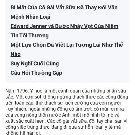
Bí Mật Của Cô Gái Vắt Sữa Đã Thay Đổi Vận
Mệnh Nhân Loại
Edward Jenner và Bước Nhảy Vọt Của Niềm
Tin Tối Thượng
Một Lựa Chọn Đã Viết Lại Tương Lai Như Thế
Nào
Suy Nghĩ Cuối Cùng
Câu Hỏi Thường Gặp
Năm 1796. Y học là một cảnh quan của những bí ẩn sâu
sắc. Một cơn sốt không ngừng thách thức các cộng đồng
trên toàn cầu, thử thách sự kiên cường của con người.
Tuy nhiên, ngoài những đồng cỏ ẩm ướt, có mùi rơm rạ
của vùng nông thôn nước Anh, một mô hình tò mò và
xuất sắc xuất hiện. Các cô gái vắt sữa, đôi tay chai sạn vì
công việc trung thực, đang đi qua sự hỗn loạn y tế mà
không hề hấn gì.