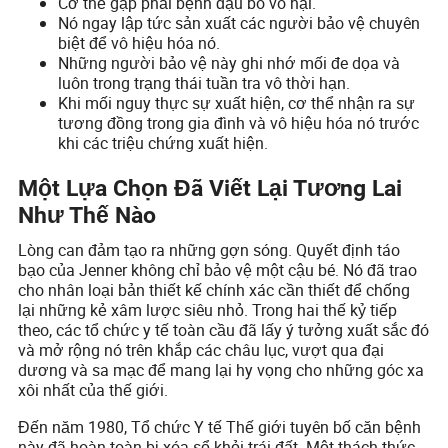
Cơ thể gặp phải bệnh đậu bò vô hại.
Nó ngay lập tức sản xuất các người bảo vệ chuyên
biệt để vô hiệu hóa nó.
Những người bảo vệ này ghi nhớ mối đe dọa và
luôn trong trạng thái tuần tra vô thời hạn.
Khi mối nguy thực sự xuất hiện, cơ thể nhận ra sự
tương đồng trong gia đình và vô hiệu hóa nó trước
khi các triệu chứng xuất hiện.
Một Lựa Chọn Đã Viết Lại Tương Lai
Như Thế Nào
Lòng can đảm tạo ra những gợn sóng. Quyết định táo
bạo của Jenner không chỉ bảo vệ một cậu bé. Nó đã trao
cho nhân loại bản thiết kế chính xác cần thiết để chống
lại những kẻ xâm lược siêu nhỏ. Trong hai thế kỷ tiếp
theo, các tổ chức y tế toàn cầu đã lấy ý tưởng xuất sắc đó
và mở rộng nó trên khắp các châu lục, vượt qua đại
dương và sa mạc để mang lại hy vọng cho những góc xa
xôi nhất của thế giới.
Đến năm 1980, Tổ chức Y tế Thế giới tuyên bố căn bệnh
này đã hoàn toàn bị xóa sổ khỏi trái đất. Một thách thức