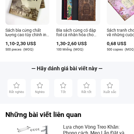
Sách bìa cứng chất
Bìa sách cứng có dập
Sách tranh ch
lượng cao tùy chỉnh in
foil cá nhân hóa cho
về những cuộc
chuyên nghiệp sách
lịch sử doanh nghiệp
lưu trong lịch 
1,10
-
2,30
US$
1,30
-
2,60
US$
0,68
US$
lịch sử tiểu thuyết
khoa học
500 pieces
(MOQ)
100 Miếng
(MOQ)
500 copies
(MOQ
— Hãy đánh giá bài viết này —
Rất nghèo
Nghèo
Tốt
Rất tốt
Xuất sắc
Những bài viết liên quan
Lựa chọn Vòng Treo Khăn:
Phong cách, Mẹo Lắp Đặt và