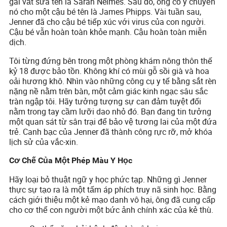
gái vắt sữa tên là Sarah Nelmes. Sau đó, ông cố ý chuyển
nó cho một cậu bé tên là James Phipps. Vài tuần sau,
Jenner đã cho cậu bé tiếp xúc với virus của con người.
Cậu bé vẫn hoàn toàn khỏe mạnh. Cậu hoàn toàn miễn
dịch.
Tôi từng đứng bên trong một phòng khám nông thôn thế
kỷ 18 được bảo tồn. Không khí có mùi gỗ sồi già và hoa
oải hương khô. Nhìn vào những công cụ y tế bằng sắt rèn
nặng nề nằm trên bàn, một cảm giác kinh ngạc sâu sắc
tràn ngập tôi. Hãy tưởng tượng sự can đảm tuyệt đối
nằm trong tay cầm lưỡi dao nhỏ đó. Bạn đang tin tưởng
một quan sát từ sân trại để bảo vệ tương lai của một đứa
trẻ. Canh bạc của Jenner đã thành công rực rỡ, mở khóa
lịch sử của vắc-xin.
Cơ Chế Của Một Phép Màu Y Học
Hãy loại bỏ thuật ngữ y học phức tạp. Những gì Jenner
thực sự tạo ra là một tấm áp phích truy nã sinh học. Bằng
cách giới thiệu một kẻ mạo danh vô hại, ông đã cung cấp
cho cơ thể con người một bức ảnh chính xác của kẻ thù.