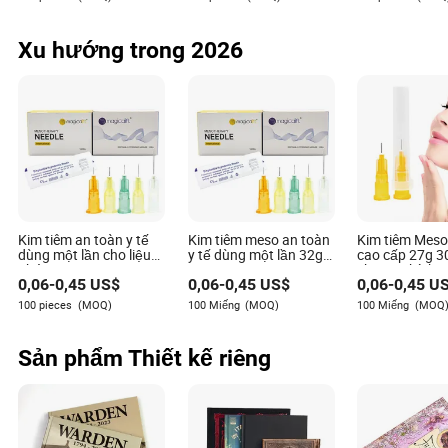
quần áo
Xu hướng trong 2026
Kim tiêm an toàn y tế
Kim tiêm meso an toàn
Kim tiêm Meso
dùng một lần cho liệu
y tế dùng một lần 32g
cao cấp 27g 
pháp meso 32g 4mm
4mm 6mm
cho độ chính 
0,06
-
0,45
US$
0,06
-
0,45
US$
0,06
-
0,45
US
6mm
100 pieces
(MOQ)
100 Miếng
(MOQ)
100 Miếng
(MOQ
Sản phẩm Thiết kế riêng