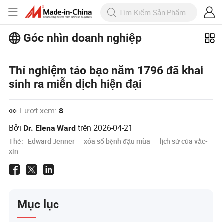
Góc nhìn doanh nghiệp
Khám phá thêm các bài viết phổ biến
trên Business Insights!
Thí nghiệm táo bạo năm 1796 đã khai
Xem Thêm
sinh ra miễn dịch hiện đại
Lượt xem:
8
Bởi
trên
2026-04-21
Dr. Elena Ward
Thẻ:
Edward Jenner
xóa sổ bệnh đậu mùa
lịch sử của vắc-
xin
Mục lục