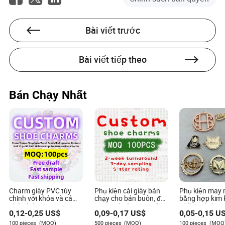
Bài viết trước
Bài viết tiếp theo
Bán Chạy Nhất
Charm giày PVC tùy
Phụ kiện cài giày bán
Phụ kiện may
chỉnh với khóa và cá
chạy cho bán buôn, đồ
bằng hợp kim 
nhân hóa logo
trang trí giày PVC mềm
nhãn mác kim 
0,12
-
0,25
US$
0,09
-
0,17
US$
0,05
-
0,15
US
tùy chỉnh, cài giày tùy
logo thương h
chỉnh
bơi tùy chỉnh, t
100 pieces
(MOQ)
500 pieces
(MOQ)
100 pieces
(MOQ