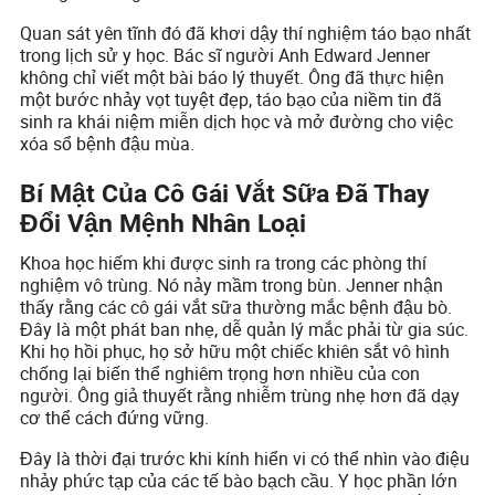
Quan sát yên tĩnh đó đã khơi dậy thí nghiệm táo bạo nhất
trong lịch sử y học. Bác sĩ người Anh Edward Jenner
không chỉ viết một bài báo lý thuyết. Ông đã thực hiện
một bước nhảy vọt tuyệt đẹp, táo bạo của niềm tin đã
sinh ra khái niệm miễn dịch học và mở đường cho việc
xóa sổ bệnh đậu mùa.
Bí Mật Của Cô Gái Vắt Sữa Đã Thay
Đổi Vận Mệnh Nhân Loại
Khoa học hiếm khi được sinh ra trong các phòng thí
nghiệm vô trùng. Nó nảy mầm trong bùn. Jenner nhận
thấy rằng các cô gái vắt sữa thường mắc bệnh đậu bò.
Đây là một phát ban nhẹ, dễ quản lý mắc phải từ gia súc.
Khi họ hồi phục, họ sở hữu một chiếc khiên sắt vô hình
chống lại biến thể nghiêm trọng hơn nhiều của con
người. Ông giả thuyết rằng nhiễm trùng nhẹ hơn đã dạy
cơ thể cách đứng vững.
Đây là thời đại trước khi kính hiển vi có thể nhìn vào điệu
nhảy phức tạp của các tế bào bạch cầu. Y học phần lớn