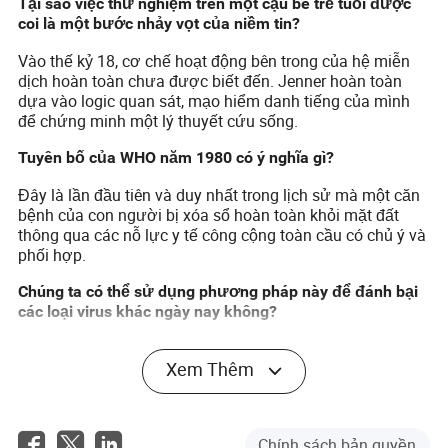
Tại sao việc thử nghiệm trên một cậu bé trẻ tuổi được
coi là một bước nhảy vọt của niềm tin?
Vào thế kỷ 18, cơ chế hoạt động bên trong của hệ miễn
dịch hoàn toàn chưa được biết đến. Jenner hoàn toàn
dựa vào logic quan sát, mạo hiểm danh tiếng của mình
để chứng minh một lý thuyết cứu sống.
Tuyên bố của WHO năm 1980 có ý nghĩa gì?
Đây là lần đầu tiên và duy nhất trong lịch sử mà một căn
bệnh của con người bị xóa sổ hoàn toàn khỏi mặt đất
thông qua các nỗ lực y tế công cộng toàn cầu có chủ ý và
phối hợp.
Chúng ta có thể sử dụng phương pháp này để đánh bại
các loại virus khác ngày nay không?
Chắc chắn rồi. Mặc dù công nghệ của chúng ta đã được
Xem Thêm
cải thiện đáng kể, nguyên tắc cốt lõi vẫn giống hệt nhau.
Chúng ta giới thiệu an toàn hệ miễn dịch với một phiên
bản vô hại của mối đe dọa để nó có thể xây dựng các
phòng thủ lâu dài.
Chính sách bản quyền