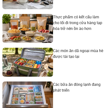
Thực phẩm có kết cấu làm
cho lối đi trong cửa hàng tạp
hóa trở nên ồn ào hơn
Các món ăn dã ngoại mùa hè
được tái tạo lại
Các bữa ăn đông lạnh đang
phát triển