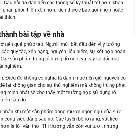
ì. Câu hỏi đó dẫn đến các thông số kỹ thuật tốt hơn: khóa
 phân phối ít lộn xộn hơn, kích thước bao gồm hơn hoặc
i thích.
thành bài tập về nhà
rở nên quá phức tạp. Người mới bắt đầu đến vì ý tưởng
các quy tắc, xếp hạng, nguyên liệu hiếm, sự kết hợp hoàn
 Các sản phẩm trong tủ đựng đồ ngọt và cay sẽ đối mặt
rải nghiệm.
ơn. Điều đó không có nghĩa là danh mục nên giữ nguyên cơ
t để lại không gian cho sự thử nghiệm mà không trừng phạt
ông minh nhất sẽ cho thấy một trường hợp sử dụng rõ
triển sau đó.
cảm nhận khi một sản phẩm đang mượn ngôn ngữ của sức
 công việc đằng sau nó. Các tuyên bố rõ ràng, vật liệu
hơn là lời văn thơ. Thị trường vẫn còn vui tươi, nhưng