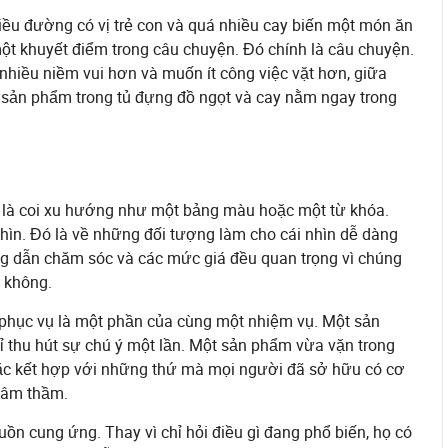
iều đường có vị trẻ con và quá nhiều cay biến một món ăn
ột khuyết điểm trong câu chuyện. Đó chính là câu chuyện.
nhiều niềm vui hơn và muốn ít công việc vặt hơn, giữa
sản phẩm trong tủ đựng đồ ngọt và cay nằm ngay trong
ng là coi xu hướng như một bảng màu hoặc một từ khóa.
nhìn. Đó là về những đối tượng làm cho cái nhìn dễ dàng
 hướng dẫn chăm sóc và các mức giá đều quan trọng vì chúng
y không.
 phục vụ là một phần của cùng một nhiệm vụ. Một sản
 thu hút sự chú ý một lần. Một sản phẩm vừa vặn trong
oặc kết hợp với những thứ mà mọi người đã sở hữu có cơ
t âm thầm.
ồn cung ứng. Thay vì chỉ hỏi điều gì đang phổ biến, họ có