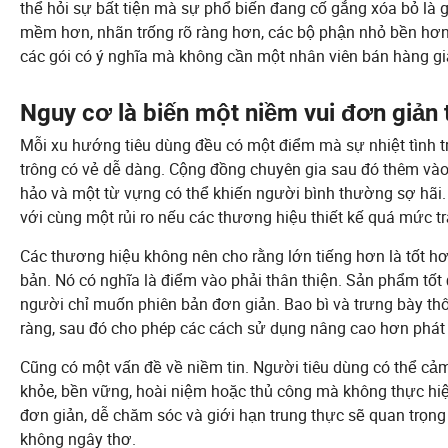
thể hỏi sự bất tiện mà sự phổ biến đang cố gắng xóa bỏ là g
mềm hơn, nhãn trống rõ ràng hơn, các bộ phận nhỏ bền hơn,
các gói có ý nghĩa mà không cần một nhân viên bán hàng giả
Nguy cơ là biến một niềm vui đơn giản 
Mỗi xu hướng tiêu dùng đều có một điểm mà sự nhiệt tình t
trông có vẻ dễ dàng. Cộng đồng chuyên gia sau đó thêm vào 
hảo và một từ vựng có thể khiến người bình thường sợ hãi.
với cùng một rủi ro nếu các thương hiệu thiết kế quá mức t
Các thương hiệu không nên cho rằng lớn tiếng hơn là tốt h
bản. Nó có nghĩa là điểm vào phải thân thiện. Sản phẩm tố
người chỉ muốn phiên bản đơn giản. Bao bì và trưng bày th
ràng, sau đó cho phép các cách sử dụng nâng cao hơn phát 
Cũng có một vấn đề về niềm tin. Người tiêu dùng có thể 
khỏe, bền vững, hoài niệm hoặc thủ công mà không thực hiện
đơn giản, dễ chăm sóc và giới hạn trung thực sẽ quan trọng 
không ngây thơ.