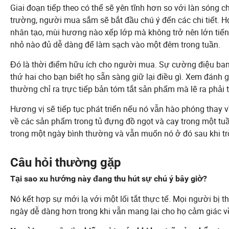
Giai đoạn tiếp theo có thể sẽ yên tĩnh hơn so với làn sóng ch
trường, người mua sắm sẽ bắt đầu chú ý đến các chi tiết. Họ
nhân tạo, mùi hương nào xếp lớp mà không trở nên lớn ti
nhỏ nào đủ dễ dàng để làm sạch vào một đêm trong tuần.
Đó là thời điểm hữu ích cho người mua. Sự cường điệu ban 
thứ hai cho bạn biết họ sẵn sàng giữ lại điều gì. Xem đánh
thường chỉ ra trực tiếp bản tóm tắt sản phẩm mà lẽ ra phải t
Hương vị sẽ tiếp tục phát triển nếu nó vẫn hào phóng thay v
về các sản phẩm trong tủ đựng đồ ngọt và cay trong một tu
trong một ngày bình thường và vẫn muốn nó ở đó sau khi trò
Câu hỏi thường gặp
Tại sao xu hướng này đang thu hút sự chú ý bây giờ?
Nó kết hợp sự mới lạ với một lối tắt thực tế. Mọi người bị 
ngày dễ dàng hơn trong khi vẫn mang lại cho họ cảm giác v