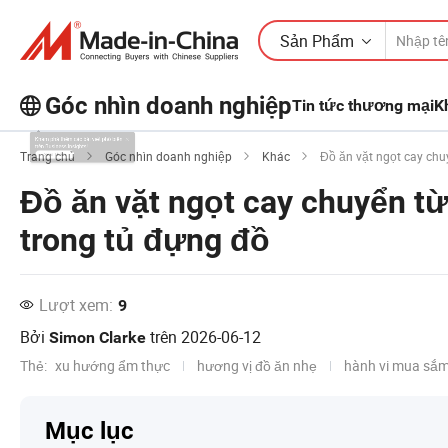
Sản Phẩm
Góc nhìn doanh nghiệp
Tin tức thương mại
K
Khám phá thêm các bài viết phổ biến
Trang chủ
Góc nhìn doanh nghiệp
Khác
Đồ ăn vặt ngọt cay chu
trên Business Insights!
Đồ ăn vặt ngọt cay chuyển từ
Xem Thêm
trong tủ đựng đồ
Lượt xem:
9
Bởi
trên
2026-06-12
Simon Clarke
Thẻ:
xu hướng ẩm thực
hương vị đồ ăn nhẹ
hành vi mua sắm
Mục lục