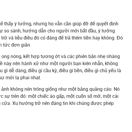
hể thấy ý tưởng, nhưng họ vẫn cần giúp đỡ để quyết định
sự so sánh, hướng dẫn cho người mới bắt đầu, ý tưởng
rữ và liệu điều đó có đáng để trả thêm tiền hay không. Đó
n tức đơn giản.
t ong nóng, kết hợp tương ớt và các phiên bản nhẹ nhàng
 đề này nên hành xử như một người bạn kiên nhẫn, không
gì dễ dàng, điều gì cầu kỳ, điều gì bền, điều gì chủ yếu là
sự mới lạ phai nhạt.
nh ảnh không nên trông giống như một bảng quảng cáo. Nó
c sự trên đó: một chiếc áo gấp, một cuốn sổ mở, một cái
n cửa. Xu hướng trở nên đáng tin khi chúng được phép