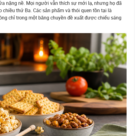
a nặng nề. Mọi người vẫn thích sự mới lạ, nhưng họ đã
o chiều thứ Ba. Các sản phẩm và thói quen tồn tại là
hông chỉ trong một băng chuyền đề xuất được chiếu sáng