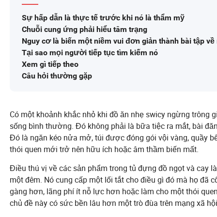
Sự hấp dẫn là thực tế trước khi nó là thẩm mỹ
Chuỗi cung ứng phải hiểu tâm trạng
Nguy cơ là biến một niềm vui đơn giản thành bài tập về
Tại sao mọi người tiếp tục tìm kiếm nó
Xem gì tiếp theo
Câu hỏi thường gặp
Có một khoảnh khắc nhỏ khi đồ ăn nhẹ swicy ngừng trông g
sống bình thường. Đó không phải là bữa tiệc ra mắt, bài 
Đó là ngăn kéo nửa mở, túi được đóng gói vội vàng, quầy bế
thói quen mới trở nên hữu ích hoặc âm thầm biến mất.
Điều thú vị về các sản phẩm trong tủ đựng đồ ngọt và cay l
một đêm. Nó cung cấp một lối tắt cho điều gì đó mà họ đã c
gàng hơn, lãng phí ít nỗ lực hơn hoặc làm cho một thói quen 
chủ đề này có sức bền lâu hơn một trò đùa trên mạng xã hội