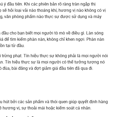
ú ý đầu tiên. Khi các phiên bản rõ ràng tràn ngập thị
 sẽ hỏi loại vải nào thoáng khí, hương vị nào không có vị
ếng, văn phòng phẩm nào thực sự được sử dụng và máy
đầu cho bạn biết mọi người tò mò về điều gì. Làn sóng
 giá để tìm kiếm phàn nàn, không chỉ khen ngợi. Phàn nàn
ồn tại từ đầu.
ì trừng phạt. Tín hiệu thực sự không phải là mọi người nói
ần. Tín hiệu thực sự là mọi người có thể tưởng tượng nó
 đùa, bài đăng và đợt giảm giá đầu tiên đã qua đi.
thu hút bởi các sản phẩm và thói quen giúp quyết định hàng
ề hương vị, sự thoải mái hoặc kiểm soát cá nhân.