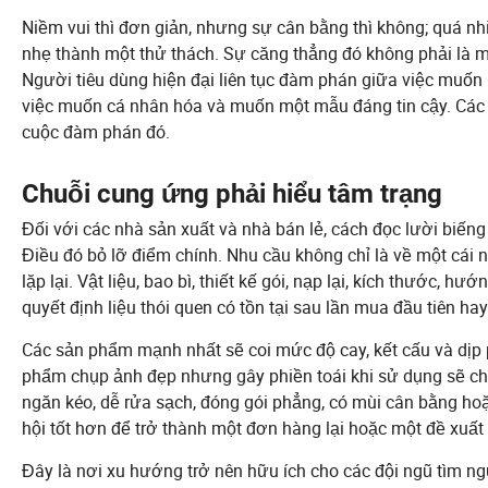
Niềm vui thì đơn giản, nhưng sự cân bằng thì không; quá nh
nhẹ thành một thử thách. Sự căng thẳng đó không phải là m
Người tiêu dùng hiện đại liên tục đàm phán giữa việc muốn 
việc muốn cá nhân hóa và muốn một mẫu đáng tin cậy. Các 
cuộc đàm phán đó.
Chuỗi cung ứng phải hiểu tâm trạng
Đối với các nhà sản xuất và nhà bán lẻ, cách đọc lười biế
Điều đó bỏ lỡ điểm chính. Nhu cầu không chỉ là về một cái 
lặp lại. Vật liệu, bao bì, thiết kế gói, nạp lại, kích thước,
quyết định liệu thói quen có tồn tại sau lần mua đầu tiên ha
Các sản phẩm mạnh nhất sẽ coi mức độ cay, kết cấu và dịp
phẩm chụp ảnh đẹp nhưng gây phiền toái khi sử dụng sẽ chỉ
ngăn kéo, dễ rửa sạch, đóng gói phẳng, có mùi cân bằng h
hội tốt hơn để trở thành một đơn hàng lại hoặc một đề xuấ
Đây là nơi xu hướng trở nên hữu ích cho các đội ngũ tìm ngu