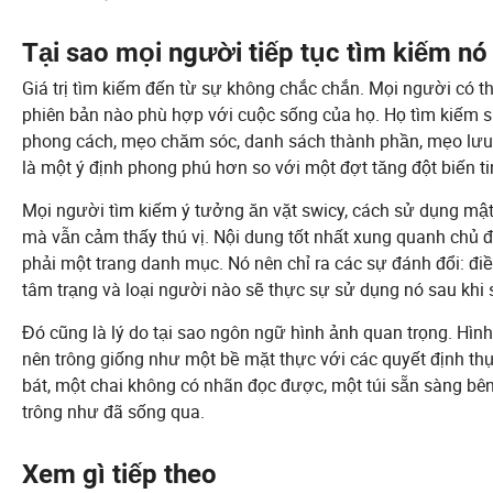
Tại sao mọi người tiếp tục tìm kiếm nó
Giá trị tìm kiếm đến từ sự không chắc chắn. Mọi người có t
phiên bản nào phù hợp với cuộc sống của họ. Họ tìm kiếm 
phong cách, mẹo chăm sóc, danh sách thành phần, mẹo lưu t
là một ý định phong phú hơn so với một đợt tăng đột biến ti
Mọi người tìm kiếm ý tưởng ăn vặt swicy, cách sử dụng mậ
mà vẫn cảm thấy thú vị. Nội dung tốt nhất xung quanh chủ
phải một trang danh mục. Nó nên chỉ ra các sự đánh đổi: điều 
tâm trạng và loại người nào sẽ thực sự sử dụng nó sau khi 
Đó cũng là lý do tại sao ngôn ngữ hình ảnh quan trọng. Hì
nên trông giống như một bề mặt thực với các quyết định thự
bát, một chai không có nhãn đọc được, một túi sẵn sàng bê
trông như đã sống qua.
Xem gì tiếp theo