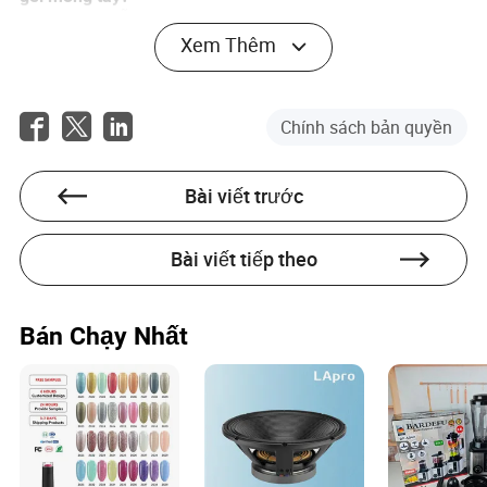
A: Yêu cầu mẫu, đọc đánh giá của khách hàng và đảm
bảo sản phẩm đáp ứng các tiêu chuẩn an toàn của
Xem Thêm
ngành.
Q: Tại sao Made-in-China.com được khuyến nghị để
mua gel móng tay?
Chính sách bản quyền
A: Made-in-China.com cung cấp cơ sở nhà cung cấp đã
được xác minh với nhiều lựa chọn, giúp đảm bảo chất
lượng sản phẩm và giá cả cạnh tranh.
Bài viết trước
Bài viết tiếp theo
Bán Chạy Nhất
Gavin Ryan
Tác giả
Gavin Ryan là một tác giả dày dạn kinh nghiệm với
nhiều kinh nghiệm trong lĩnh vực hàng tiêu dùng nhẹ,
đặc biệt là trong ngành điện và điện tử. Ông chuyên
về an toàn sản phẩm và tuân thủ, đảm bảo rằng hàng