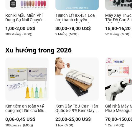
tiêu dùng đáp ứng các tiêu chuẩn và quy định nghiêm
ngặt.
Roniki Mẫu Miễn Phí
18inch Lf18X451 Loa
Máy Xay Thự
Dụng Cụ Nail Chuyên
âm thanh chuyên
Tốc Độ Cao 8 
Nghiệp Sơn Gel Tùy
nghiệp đặt hàng theo
Nhà Bếp Chuy
1,00
-
2,00
US$
30,00
-
78,00
US$
15,80
-
16,20
Chỉnh Nhãn Riêng Màu
yêu cầu cho sự kiện lớn
Nghiệp Điều C
Sắc Đèn UV/LED
Bằng Thép Kh
100 Miếng
(MOQ)
2 Miếng
(MOQ)
52 Miếng
(MOQ)
Dung Tích Lớ
Đa Chức Năn
Xu hướng trong 2026
Kim tiêm an toàn y tế
Kem Gây Tê J-Cain Hàn
Giá Nhà Máy 
dùng một lần cho liệu
Quốc 59.9% Kem Gây
Pháp Mesogu
pháp meso 32g 4mm
Tê Điều Trị Meso 500g
Súng Mesothe
0,06
-
0,45
US$
23,00
-
25,00
US$
70,00
-
150,0
6mm
Ha 100ui Chất Lấp Đầy
Chăm Sóc Da 
Da
Meso Prp Sún
100 pieces
(MOQ)
1 box
(MOQ)
1 Cái
(MOQ)
Mesotherapy 