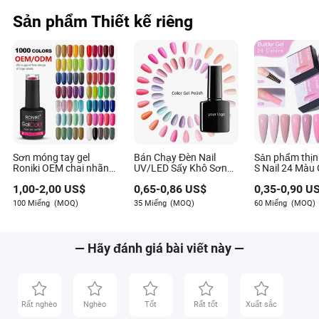
Lifting Da
Sản phẩm Thiết kế riêng
Sơn móng tay gel
Bán Chạy Đèn Nail
Sản phẩm thịn
Roniki OEM chai nhãn
UV/LED Sấy Khô Sơn
S Nail 24 Màu 
riêng sơn gel bán buôn
Móng Gel Tẩy Off
Dựng 15g Gel 
1,00
-
2,00
US$
0,65
-
0,86
US$
0,35
-
0,90
US
308 Màu sơn gel UV
Dựng Cứng M
ngâm off
Móng UV LED
100 Miếng
(MOQ)
35 Miếng
(MOQ)
60 Miếng
(MOQ)
Chứa Hema Ge
cho Móng Acry
— Hãy đánh giá bài viết này —
Rất nghèo
Nghèo
Tốt
Rất tốt
Xuất sắc