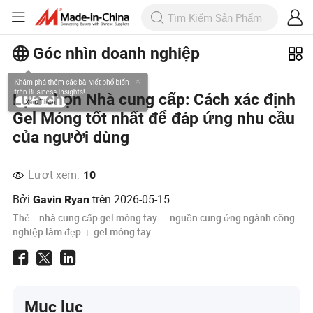
Góc nhìn doanh nghiệp
Khám phá thêm các bài viết phổ biến
Lựa chọn Nhà cung cấp: Cách xác định
trên Business Insights!
Gel Móng tốt nhất để đáp ứng nhu cầu
Xem Thêm
của người dùng
Lượt xem:
10
Bởi
trên
2026-05-15
Gavin Ryan
Thẻ:
nhà cung cấp gel móng tay
nguồn cung ứng ngành công
nghiệp làm đẹp
gel móng tay
Mục lục